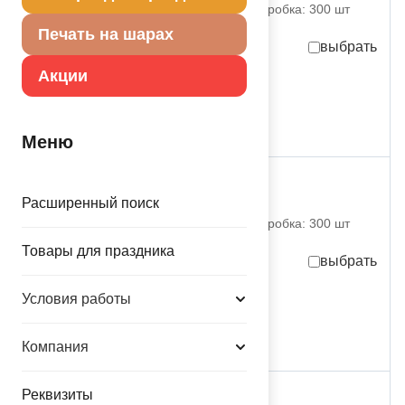
партия поставки: 1 шт коробка: 300 шт
Печать на шарах
выбрать
Акции
274,00
руб.
за шт
присутствует на складе
Меню
Г БУКВА Я 26" Silver
Расширенный поиск
1207-3783 Grabo S.R.L.
партия поставки: 1 шт коробка: 300 шт
Товары для праздника
выбрать
Условия работы
274,00
руб.
за шт
временно отсутствует
Компания
Реквизиты
Г БУКВА S 26" Silver