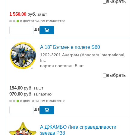
выбрать
1 550,00
руб.
за шт
в достаточном количестве
шт
А 18" Бэтмен в полете S60
1202-3201 Анаграм (Anagram International,
Inc
партия поставки: 5 шт
выбрать
194,00
руб.
за шт
970,00
руб.
за партию
в достаточном количестве
шт
А ДЖАМБО Лига справедливости
звезда P38