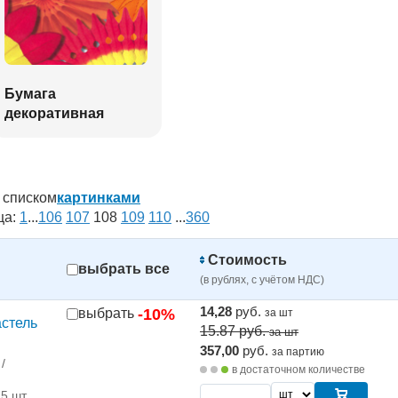
Бумага
декоративная
списком
картинками
ца:
1
...
106
107
108
109
110
...
360
Стоимость
выбрать все
(в рублях, с учётом НДС)
14,28
руб.
выбрать
-10%
за шт
стель
15.87
руб.
за шт
357,00
руб.
за партию
/
в достаточном количестве
25 шт