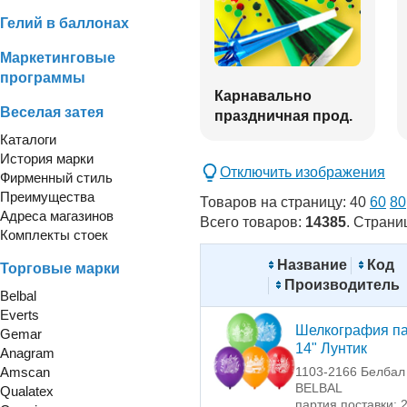
Гелий в баллонах
Маркетинговые
программы
Карнавально
Веселая затея
праздничная прод.
Каталоги
История марки
Отключить изображения
Фирменный стиль
Преимущества
Товаров на страницу:
40
60
80
Адреса магазинов
Всего товаров:
14385
. Страни
Комплекты стоек
Название
Код
Торговые марки
Производитель
Belbal
Everts
Шелкография па
Gemar
14" Лунтик
Anagram
Amscan
1103-2166 Белбал 
BELBAL
Qualatex
партия поставки: 