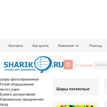
Главная
/
Товары для праздника
/
Оптовый каталог
Контакты
Как купить
Компания
Помощь
Воздушные шары, все для
праздника
0 товаров
Расширенный поиск
Шары латексные
Шары фольгированные
Гелий оборудование
Шары латексные
аксессуары
Бумага декоративная
Карнавально праздничная
прод.