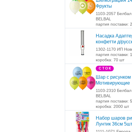
Шелкография 14
Фрукты
1103-2057 Белбал 
BELBAL
партия поставки: 
Насадка Адапте
конфетти д/русс
1302-1170 ИП Нов
партия поставки: 
коробка: 70 шт
С Т О К
Шар с рисунком 
Мотивирующие
1103-2310 Белбал 
BELBAL
партия поставки: 
коробка: 2000 шт
Набор шаров ри
Лунтик 36см 5ш
1111-1071 Европа