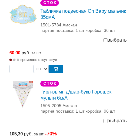
С Т О К
Табличка подвесная Oh Baby мальчик
35смА
1501-5734 Амскан
партия поставки: 1 шт коробка: 36 шт
выбрать
60,00
руб.
за шт
временно отсутствует
С Т О К
Гирл-вымп д/шар-букв Горошек
мульти 6м/А
1505-2005 Амскан
партия поставки: 1 шт коробка: 96 шт
выбрать
-70%
105,30
руб.
за шт