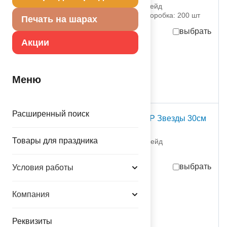
1111-1111 Европа Уно Трейд
партия поставки: 10 шт коробка: 200 шт
Печать на шарах
выбрать
Акции
112,00
руб.
за шт
1 120,00
руб.
за партию
в достаточном количестве
Меню
Расширенный поиск
Набор шаров рис С ДР Звезды 30см
30шт
Товары для праздника
1111-1113 Европа Уно Трейд
партия поставки: 10 шт
выбрать
Условия работы
287,00
руб.
за шт
Компания
2 870,00
руб.
за партию
в достаточном количестве
Реквизиты
шт