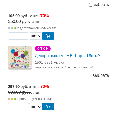
выбрать
-70%
105,00
руб.
за шт
350.00
руб.
за шт
в достаточном количестве
С Т О К
Декор-комплект HB Шары 18шт/А
1501-5731 Амскан
партия поставки: 1 шт коробка: 24 шт
выбрать
-70%
297,90
руб.
за шт
993.00
руб.
за шт
присутствует на складе