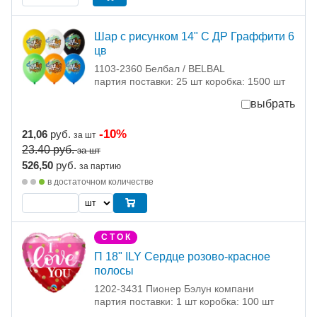
Шар с рисунком 14" С ДР Граффити 6
цв
1103-2360 Белбал / BELBAL
партия поставки: 25 шт коробка: 1500 шт
выбрать
-10%
21,06
руб.
за шт
23.40
руб.
за шт
526,50
руб.
за партию
в достаточном количестве
С Т О К
П 18" ILY Сердце розово-красное
полосы
1202-3431 Пионер Бэлун компани
партия поставки: 1 шт коробка: 100 шт