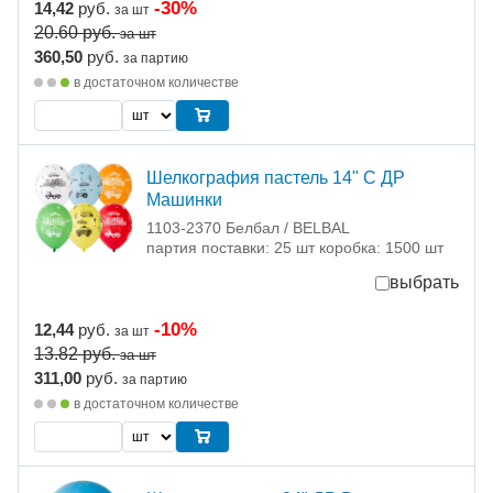
-30%
14,42
руб.
за шт
20.60
руб.
за шт
360,50
руб.
за партию
в достаточном количестве
Шелкография пастель 14" С ДР
Машинки
1103-2370 Белбал / BELBAL
партия поставки: 25 шт коробка: 1500 шт
выбрать
-10%
12,44
руб.
за шт
13.82
руб.
за шт
311,00
руб.
за партию
в достаточном количестве