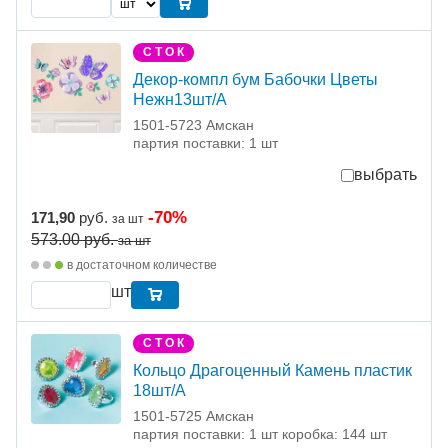
С Т О К
Декор-компл бум Бабочки Цветы
Нежн13шт/А
1501-5723 Амскан
партия поставки: 1 шт
выбрать
-70%
171,90
руб.
за шт
573.00
руб.
за шт
в достаточном количестве
шт
С Т О К
Кольцо Драгоценный Камень пластик
18шт/A
1501-5725 Амскан
партия поставки: 1 шт коробка: 144 шт