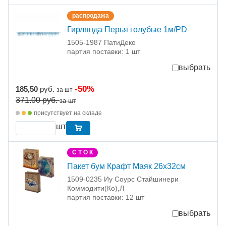
распродажа
Гирлянда Перья голубые 1м/PD
1505-1987 ПатиДеко
партия поставки: 1 шт
выбрать
-50%
185,50
руб.
за шт
371.00
руб.
за шт
присутствует на складе
шт
С Т О К
Пакет бум Крафт Маяк 26х32см
1509-0235 Иу Соурс Стайшинери
Коммодити(Ко),Л
партия поставки: 12 шт
выбрать