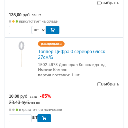
выбрать
135,00
руб.
за шт
присутствует на складе
распродажа
Топпер Цифра 0 серебро блеск
27см/G
1502-4973 Дженерал Консолидатед
Импекс Компан
партия поставки: 1 шт
выбрать
-65%
10,00
руб.
за шт
28.43
руб.
за шт
в достаточном количестве
шт