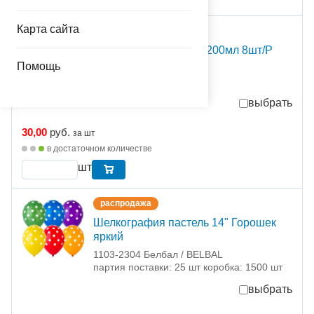
Карта сайта
распродажа
Стакан пласт Тролли 200мл 8шт/P
Помощь
1502-5373 Прокос С.А.
партия поставки: 1 шт
выбрать
30,00
руб.
за шт
в достаточном количестве
шт
распродажа
Шелкография пастель 14" Горошек
яркий
1103-2304 Белбал / BELBAL
партия поставки: 25 шт коробка: 1500 шт
выбрать