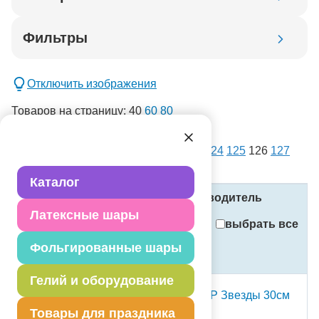
Код товара
Фильтры
Добавить в корзину
Отключить изображения
Товаров на страницу:
40
60
80
списком
картинками
Всего товаров:
14403
. Страница:
1
...
124
125
126
127
новинка
128
...
361
спецпредложение
Каталог
распродажа
Название
Код
Производитель
Латексные шары
Применить
выбрать все
Фольгированные шары
Стоимость
Сбросить фильтры
(в рублях, с учётом НДС)
Гелий и оборудование
Набор шаров рис С ДР Звезды 30см
10шт
Товары для праздника