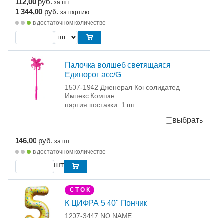
112,00
руб.
за шт
1 344,00
руб.
за партию
в достаточном количестве
Палочка волшеб светящаяся
Единорог асс/G
1507-1942 Дженерал Консолидатед
Импекс Компан
партия поставки: 1 шт
выбрать
146,00
руб.
за шт
в достаточном количестве
шт
С Т О К
К ЦИФРА 5 40" Пончик
1207-3447 NO NAME