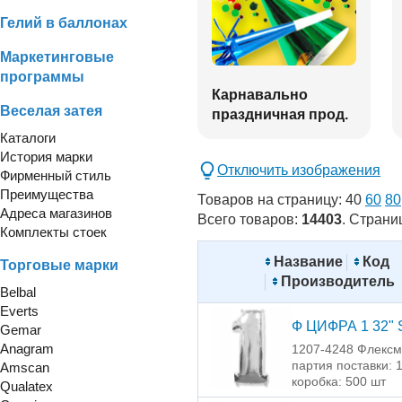
Гелий в баллонах
Маркетинговые
программы
Карнавально
Веселая затея
праздничная прод.
Каталоги
История марки
Отключить изображения
Фирменный стиль
Преимущества
Товаров на страницу:
40
60
80
Адреса магазинов
Всего товаров:
14403
. Страни
Комплекты стоек
Название
Код
Торговые марки
Производитель
Belbal
Everts
Ф ЦИФРА 1 32" S
Gemar
Anagram
1207-4248 Флексм
партия поставки: 
Amscan
коробка: 500 шт
Qualatex