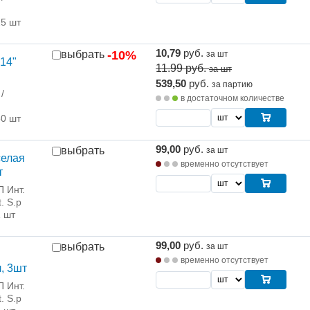
25 шт
10,79
руб.
выбрать
-10%
за шт
14"
11.99
руб.
за шт
539,50
руб.
за партию
/
в достаточном количестве
50 шт
99,00
руб.
выбрать
за шт
селая
временно отсутствует
т
 Инт.
. S.p
1 шт
99,00
руб.
выбрать
за шт
временно отсутствует
, 3шт
 Инт.
. S.p