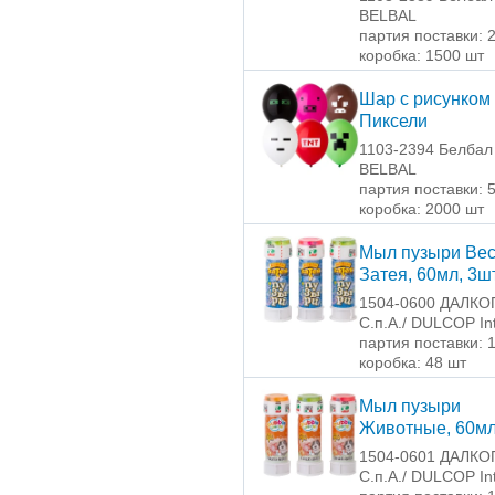
BELBAL
партия поставки: 
коробка: 1500 шт
Шар с рисунком 
Пиксели
1103-2394 Белбал 
BELBAL
партия поставки: 
коробка: 2000 шт
Мыл пузыри Ве
Затея, 60мл, 3ш
1504-0600 ДАЛКОП
C.п.A./ DULCOP Int
партия поставки: 
коробка: 48 шт
Мыл пузыри
Животные, 60мл
1504-0601 ДАЛКОП
C.п.A./ DULCOP Int