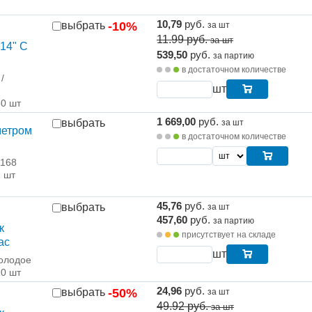
10,79
руб.
выбрать
-10%
за шт
11.99
руб.
за шт
14" С
539,50
руб.
за партию
в достаточном количестве
/
шт
50 шт
1 669,00
руб.
выбрать
за шт
метром
в достаточном количестве
 168
1 шт
45,76
руб.
выбрать
за шт
457,60
руб.
за партию
к
присутствует на складе
ас
шт
олодое
10 шт
24,96
руб.
выбрать
-50%
за шт
49.92
руб.
за шт