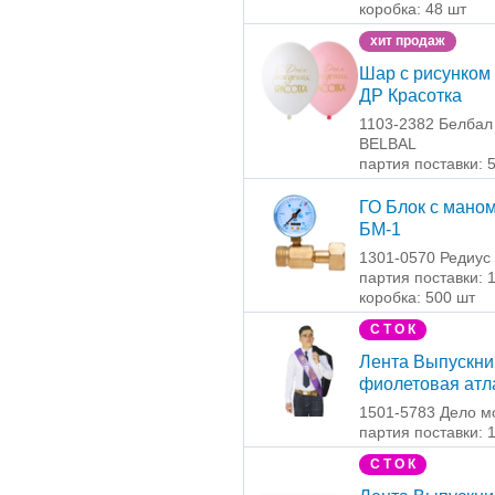
коробка: 48 шт
хит продаж
Шар с рисунком 
ДР Красотка
1103-2382 Белбал 
BELBAL
партия поставки: 
ГО Блок с мано
БМ-1
1301-0570 Редиус
партия поставки: 
коробка: 500 шт
С Т О К
Лента Выпускни
фиолетовая атл
1501-5783 Дело м
партия поставки: 
С Т О К