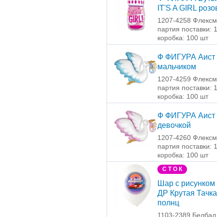
IT'S A GIRL розо
1207-4258 Флексм
партия поставки: 
коробка: 100 шт
Ф ФИГУРА Аист 
мальчиком
1207-4259 Флексм
партия поставки: 
коробка: 100 шт
Ф ФИГУРА Аист 
девочкой
1207-4260 Флексм
партия поставки: 
коробка: 100 шт
С Т О К
Шар с рисунком 
ДР Крутая Тачка
полнц
1103-2389 Белбал 