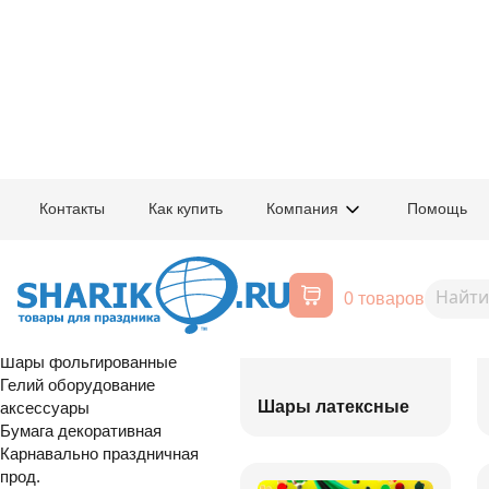
Главная
/
Товары для праздника
/
Оптовый каталог
Контакты
Как купить
Компания
Помощь
Воздушные шары, все для
праздника
0 товаров
Расширенный поиск
Шары латексные
Шары фольгированные
Гелий оборудование
Шары латексные
аксессуары
Бумага декоративная
Карнавально праздничная
прод.