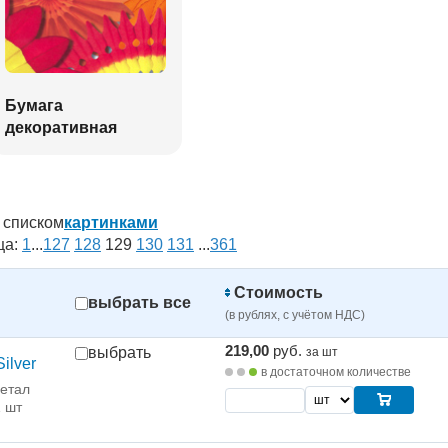
Бумага
декоративная
списком
картинками
ца:
1
...
127
128
129
130
131
...
361
Стоимость
выбрать все
(в рублях, с учётом НДС)
219,00
руб.
выбрать
за шт
ilver
в достаточном количестве
етал
1 шт