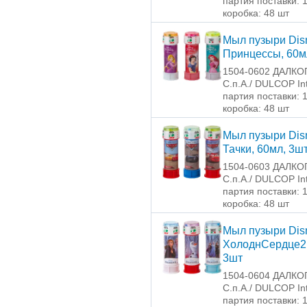
партия поставки: 
коробка: 48 шт
Мыл пузыри Dis
Принцессы, 60м
1504-0602 ДАЛКОП
C.п.A./ DULCOP Int
партия поставки: 
коробка: 48 шт
Мыл пузыри Dis
Тачки, 60мл, 3ш
1504-0603 ДАЛКОП
C.п.A./ DULCOP Int
партия поставки: 
коробка: 48 шт
Мыл пузыри Dis
ХолоднСердце2
3шт
1504-0604 ДАЛКОП
C.п.A./ DULCOP Int
партия поставки: 