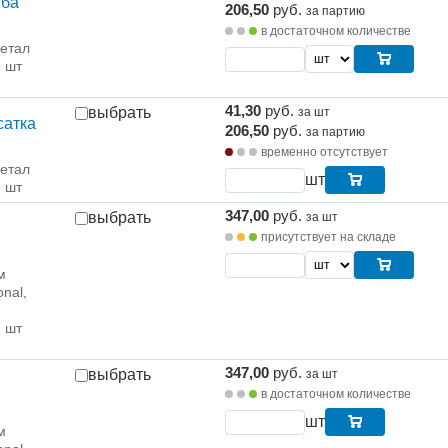
ыба
206,50
руб.
за партию
я
в достаточном количестве
етал
5 шт
41,30
руб.
выбрать
за шт
сатка
206,50
руб.
за партию
временно отсутствует
етал
шт
5 шт
347,00
руб.
выбрать
за шт
присутствует на складе
м
onal,
1 шт
347,00
руб.
выбрать
за шт
в достаточном количестве
шт
м