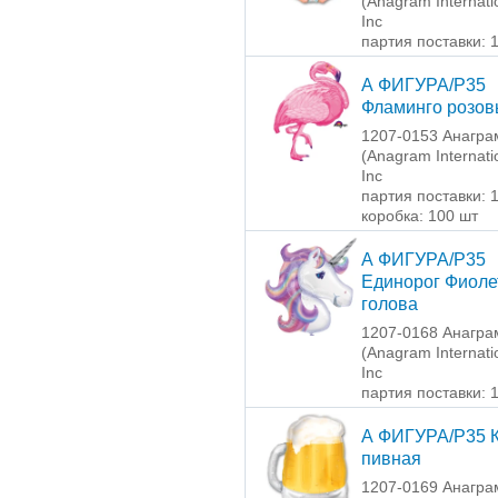
(Anagram Internati
Inc
партия поставки: 
А ФИГУРА/P35
Фламинго розо
1207-0153 Анагра
(Anagram Internati
Inc
партия поставки: 
коробка: 100 шт
А ФИГУРА/P35
Единорог Фиол
голова
1207-0168 Анагра
(Anagram Internati
Inc
партия поставки: 
А ФИГУРА/P35 
пивная
1207-0169 Анагра