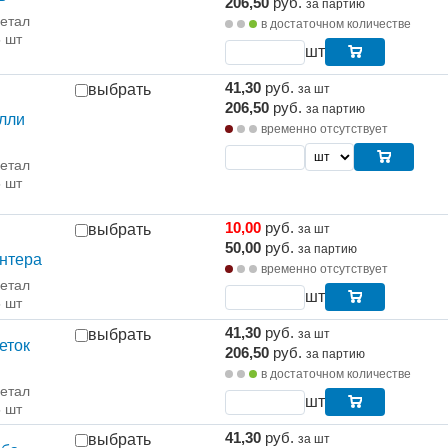
206,50
руб.
за партию
етал
в достаточном количестве
5 шт
шт
41,30
руб.
выбрать
за шт
206,50
руб.
за партию
лли
временно отсутствует
етал
5 шт
10,00
руб.
выбрать
за шт
50,00
руб.
за партию
нтера
временно отсутствует
етал
шт
5 шт
41,30
руб.
выбрать
за шт
еток
206,50
руб.
за партию
в достаточном количестве
етал
шт
5 шт
41,30
руб.
выбрать
за шт