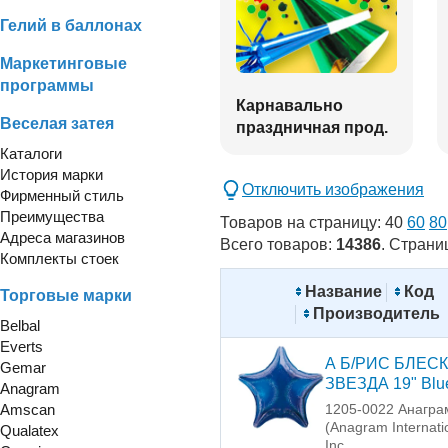
Гелий в баллонах
Маркетинговые
программы
Карнавально
Веселая затея
праздничная прод.
Каталоги
История марки
Отключить изображения
Фирменный стиль
Преимущества
Товаров на страницу:
40
60
80
Адреса магазинов
Всего товаров:
14386
. Страни
Комплекты стоек
Название
Код
Торговые марки
Производитель
Belbal
Everts
А Б/РИС БЛЕСК
Gemar
ЗВЕЗДА 19" Blu
Anagram
Amscan
1205-0022 Анагра
(Anagram Internati
Qualatex
Inc