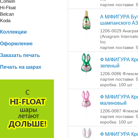
Conwin
партия поставки: 
Hi-Float
Belcan
А М/ФИГУРА Бу
Koda
шампанского А
1206-0029 Анагра
Коллекции
(Anagram Internati
Inc
Оформление
партия поставки: 
Заказать печать
Ф М/ФИГУРА Кр
зеленый
Печать на шарах
1206-0086 Флексм
партия поставки: 
коробка: 100 шт
Ф М/ФИГУРА Кр
малиновый
1206-0087 Флексм
партия поставки: 
коробка: 100 шт
Ф М/ФИГУРА Кр