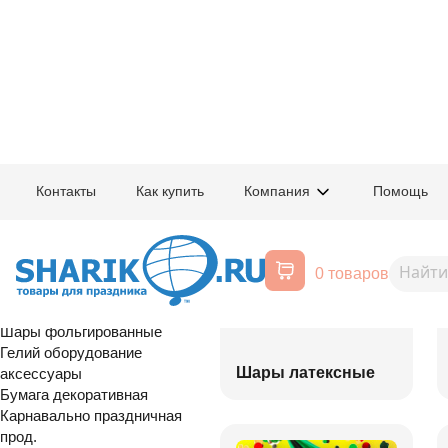
Главная
/
Товары для праздника
/
Оптовый каталог
Контакты
Как купить
Компания
Помощь
Воздушные шары, все для
праздника
0 товаров
Расширенный поиск
Шары латексные
Шары фольгированные
Гелий оборудование
Шары латексные
аксессуары
Бумага декоративная
Карнавально праздничная
прод.