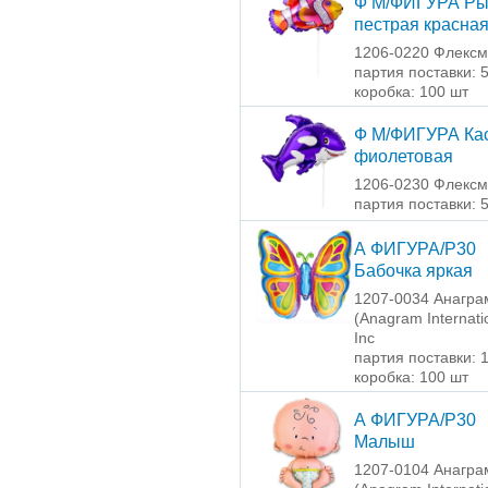
Ф М/ФИГУРА Р
пестрая красна
1206-0220 Флексм
партия поставки: 
коробка: 100 шт
Ф М/ФИГУРА Ка
фиолетовая
1206-0230 Флексм
партия поставки: 
А ФИГУРА/P30
Бабочка яркая
1207-0034 Анагра
(Anagram Internati
Inc
партия поставки: 
коробка: 100 шт
А ФИГУРА/P30
Малыш
1207-0104 Анагра