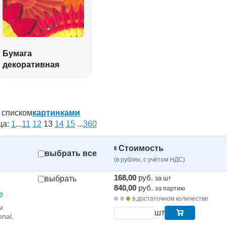
Бумага
декоративная
списком
картинками
ца:
1
...
11
12
13
14
15
...
360
Стоимость
выбрать все
(в рублях, с учётом НДС)
168,00
руб.
выбрать
за шт
840,00
руб.
за партию
e
в достаточном количестве
м
шт
onal,