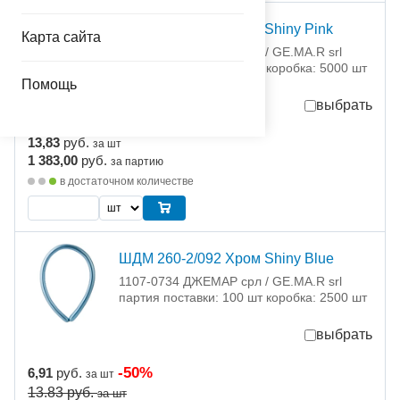
ШДМ 260-2/091 Хром Shiny Pink
Карта сайта
1107-0733 ДЖЕМАР срл / GE.MA.R srl
партия поставки: 100 шт коробка: 5000 шт
Помощь
выбрать
13,83
руб.
за шт
1 383,00
руб.
за партию
в достаточном количестве
ШДМ 260-2/092 Хром Shiny Blue
1107-0734 ДЖЕМАР срл / GE.MA.R srl
партия поставки: 100 шт коробка: 2500 шт
выбрать
-50%
6,91
руб.
за шт
13.83
руб.
за шт