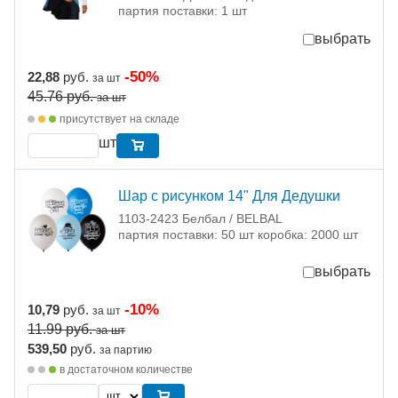
партия поставки: 1 шт
выбрать
-50%
22,88
руб.
за шт
45.76
руб.
за шт
присутствует на складе
шт
Шар с рисунком 14" Для Дедушки
1103-2423 Белбал / BELBAL
партия поставки: 50 шт коробка: 2000 шт
выбрать
-10%
10,79
руб.
за шт
11.99
руб.
за шт
539,50
руб.
за партию
в достаточном количестве