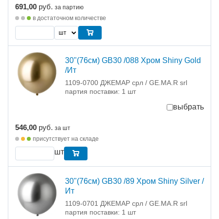
691,00
руб.
за партию
в достаточном количестве
30"(76см) GB30 /088 Хром Shiny Gold
/Ит
1109-0700 ДЖЕМАР срл / GE.MA.R srl
партия поставки: 1 шт
выбрать
546,00
руб.
за шт
присутствует на складе
шт
30"(76см) GB30 /89 Хром Shiny Silver /
Ит
1109-0701 ДЖЕМАР срл / GE.MA.R srl
партия поставки: 1 шт