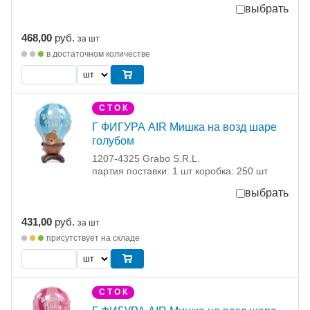
выбрать
468,00
руб.
за шт
в достаточном количестве
С Т О К
Г ФИГУРА AIR Мишка на возд шаре
голубом
1207-4325 Grabo S.R.L.
партия поставки: 1 шт коробка: 250 шт
выбрать
431,00
руб.
за шт
присутствует на складе
С Т О К