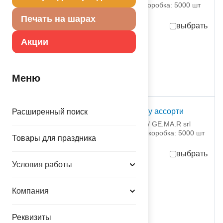
партия поставки: 25 шт коробка: 5000 шт
Печать на шарах
выбрать
Акции
13,96
руб.
за шт
349,00
руб.
за партию
в достаточном количестве
Меню
ШДМ 260-2 Хром Shiny ассорти
Расширенный поиск
1107-0729 ДЖЕМАР срл / GE.MA.R srl
партия поставки: 100 шт коробка: 5000 шт
Товары для праздника
выбрать
Условия работы
13,83
руб.
за шт
1 383,00
руб.
за партию
Компания
присутствует на складе
Реквизиты