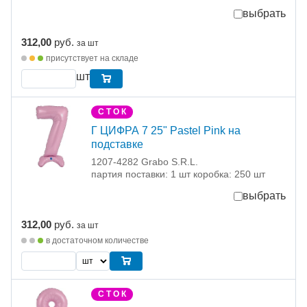
выбрать
312,00
руб.
за шт
присутствует на складе
шт
С Т О К
Г ЦИФРА 7 25" Pastel Pink на
подставке
1207-4282 Grabo S.R.L.
партия поставки: 1 шт коробка: 250 шт
выбрать
312,00
руб.
за шт
в достаточном количестве
С Т О К