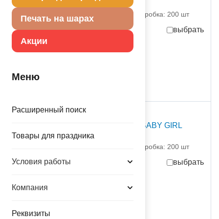
1207-4370 ПатиДеко
партия поставки: 1 шт коробка: 200 шт
Печать на шарах
выбрать
Акции
-50%
86,50
руб.
за шт
173.00
руб.
за шт
в достаточном количестве
Меню
Расширенный поиск
распродажа
ПД ФИГУРА Малыш BABY GIRL
Товары для праздника
1207-4371 ПатиДеко
партия поставки: 1 шт коробка: 200 шт
Условия работы
выбрать
-50%
86,50
руб.
за шт
Компания
173.00
руб.
за шт
в достаточном количестве
Реквизиты