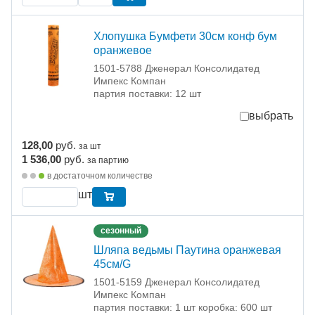
Хлопушка Бумфети 30см конф бум
оранжевое
1501-5788 Дженерал Консолидатед
Импекс Компан
партия поставки: 12 шт
выбрать
128,00
руб.
за шт
1 536,00
руб.
за партию
в достаточном количестве
шт
сезонный
Шляпа ведьмы Паутина оранжевая
45см/G
1501-5159 Дженерал Консолидатед
Импекс Компан
партия поставки: 1 шт коробка: 600 шт