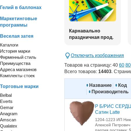
Гелий в баллонах
Маркетинговые
программы
Карнавально
Веселая затея
праздничная прод.
Каталоги
История марки
Отключить изображения
Фирменный стиль
Преимущества
Товаров на страницу:
40
60
80
Адреса магазинов
Всего товаров:
14403
. Страни
Комплекты стоек
Название
Код
Торговые марки
Производитель
Belbal
Everts
Р Б/РИС СЕРДЦ
Gemar
Сатин Latte
Anagram
Amscan
1204-1223 ИП Ник
Алексей Петрович
Qualatex
партия поставки: 