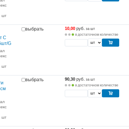
рал
екс
1 шт
10,00
руб.
выбрать
за шт
в достаточном количестве
т С
6шт/G
рал
екс
1 шт
90,30
руб.
выбрать
за шт
ти
в достаточном количестве
7см
рал
екс
1 шт