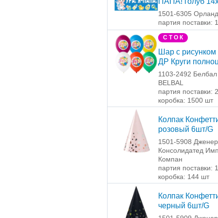
ПАПА! голуб 14
1501-6305 Орлан
партия поставки: 
С Т О К
Шар с рисунком 
ДР Круги полно
1103-2492 Белбал 
BELBAL
партия поставки: 
коробка: 1500 шт
Колпак Конфетти
розовый 6шт/G
1501-5908 Джене
Консолидатед Имп
Компан
партия поставки: 
коробка: 144 шт
Колпак Конфетти
черный 6шт/G