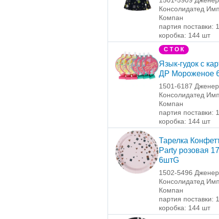
1501-5909 Джене
Консолидатед Имп
Компан
партия поставки: 
коробка: 144 шт
С Т О К
Язык-гудок с кар
ДР Мороженое 
1501-6187 Джене
Консолидатед Имп
Компан
партия поставки: 
коробка: 144 шт
Тарелка Конфет
Party розовая 1
6штG
1502-5496 Джене
Консолидатед Имп
Компан
партия поставки: 
коробка: 144 шт