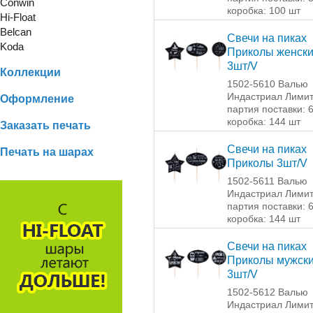
Conwin
коробка: 100 шт
Hi-Float
Belcan
Свечи на пиках
Koda
Приколы женск
3шт/V
Коллекции
1502-5610 Валью
Индастриал Лими
Оформление
партия поставки: 
коробка: 144 шт
Заказать печать
Свечи на пиках
Печать на шарах
Приколы 3шт/V
1502-5611 Валью
Индастриал Лими
партия поставки: 
коробка: 144 шт
Свечи на пиках
Приколы мужск
3шт/V
1502-5612 Валью
Индастриал Лими