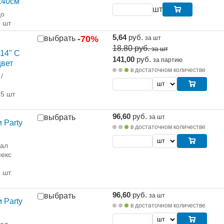
х40см
шт
до
1 шт
5,64
руб.
выбрать
-70%
за шт
18.80
руб.
за шт
14" С
141,00
руб.
за партию
цвет
в достаточном количестве
/
25 шт
96,60
руб.
выбрать
за шт
 Party
в достаточном количестве
рал
екс
1 шт
96,60
руб.
выбрать
за шт
 Party
в достаточном количестве