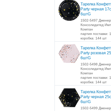
Тарелка Конфет
Party черная 17
6штG
1502-5497 Джене
Консолидатед Имп
Компан
партия поставки: 
коробка: 144 шт
Тарелка Конфет
Party розовая 2
6штG
1502-5498 Джене
Консолидатед Имп
Компан
партия поставки: 
коробка: 144 шт
Тарелка Конфет
Party черная 25
6штG
1502-5499 Джене