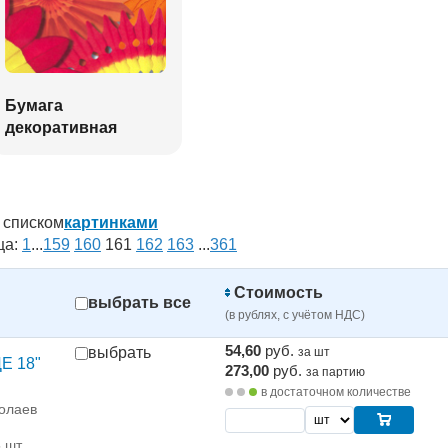
Бумага
декоративная
списком
картинками
ца:
1
...
159
160
161
162
163
...
361
Стоимость
выбрать все
(в рублях, с учётом НДС)
54,60
руб.
выбрать
за шт
Е 18"
273,00
руб.
за партию
в достаточном количестве
олаев
5 шт