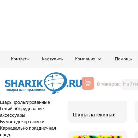
Главная
/
Товары для праздника
/
Оптовый каталог
Контакты
Как купить
Компания
Помощь
Воздушные шары, все для
праздника
0 товаров
Расширенный поиск
Шары латексные
Шары фольгированные
Гелий оборудование
Шары латексные
аксессуары
Бумага декоративная
Карнавально праздничная
прод.