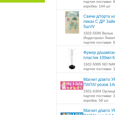
партия поставки: 
коробка: 144 шт
Свечи д/торта н
пиках С ДР Зай
5шт/V
1502-5590 Валью
Индастриал Лими
партия поставки: 
Фужер д/шампан
пластик 100мл 
1502-5985 NO NA
партия поставки: 
Магнит д/авто У
ПАПА! розов 14
1501-6304 Орлан
партия поставки: 
коробка: 50 шт
Магнит д/авто У