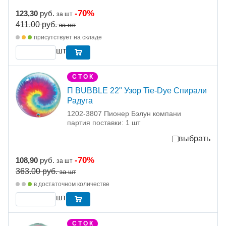
-70%
123,30
руб.
за шт
411.00
руб.
за шт
присутствует на складе
шт
С Т О К
П BUBBLE 22" Узор Tie-Dye Спирали
Радуга
1202-3807 Пионер Бэлун компани
партия поставки: 1 шт
выбрать
-70%
108,90
руб.
за шт
363.00
руб.
за шт
в достаточном количестве
шт
С Т О К