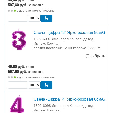
за шт
597,60
руб.
за партию
в достаточном количестве
Свеча -цифра "3" Ярко-розовая 8см/G
1502-6097 Дженерал Консолидатед
Импекс Компан
партия поставки: 12 шт коробка: 288 шт
выбрать
49,80
руб.
за шт
597,60
руб.
за партию
в достаточном количестве
Свеча -цифра "4" Ярко-розовая 8см/G
1502-6098 Дженерал Консолидатед
Импекс Компан