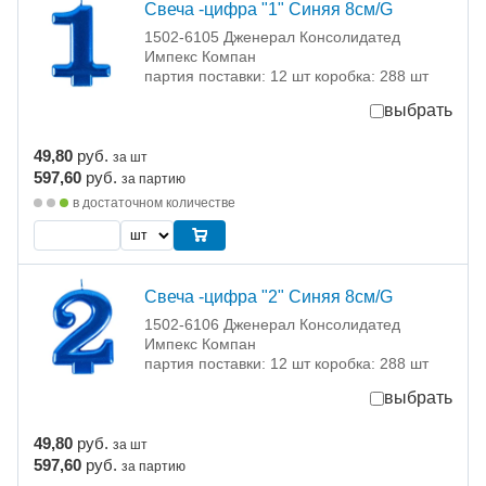
Свеча -цифра "1" Синяя 8см/G
1502-6105 Дженерал Консолидатед
Импекс Компан
партия поставки: 12 шт коробка: 288 шт
выбрать
49,80
руб.
за шт
597,60
руб.
за партию
в достаточном количестве
Свеча -цифра "2" Синяя 8см/G
1502-6106 Дженерал Консолидатед
Импекс Компан
партия поставки: 12 шт коробка: 288 шт
выбрать
49,80
руб.
за шт
597,60
руб.
за партию