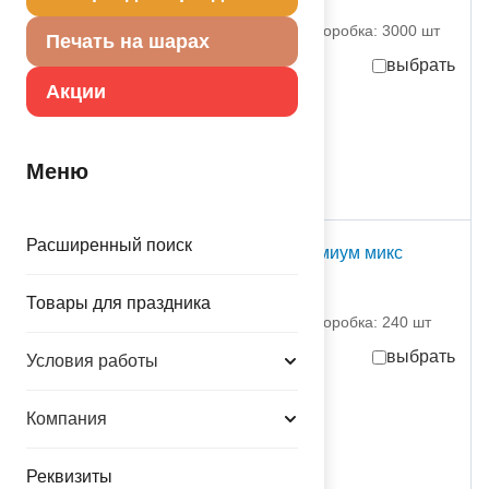
EAST LTD)
партия поставки: 25 шт коробка: 3000 шт
Печать на шарах
выбрать
Акции
7,33
руб.
за шт
183,25
руб.
за партию
в достаточном количестве
Меню
Расширенный поиск
Пакет бум подар Премиум микс
26х32см
Товары для праздника
1509-0920 NO NAME
партия поставки: 20 шт коробка: 240 шт
выбрать
Условия работы
101,00
руб.
за шт
Компания
2 020,00
руб.
за партию
в достаточном количестве
Реквизиты