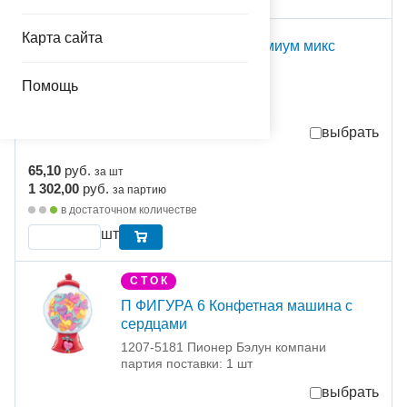
Карта сайта
Пакет бум подар Премиум микс
18х23см
Помощь
1509-0921 NO NAME
партия поставки: 20 шт
выбрать
65,10
руб.
за шт
1 302,00
руб.
за партию
в достаточном количестве
шт
С Т О К
П ФИГУРА 6 Конфетная машина с
сердцами
1207-5181 Пионер Бэлун компани
партия поставки: 1 шт
выбрать