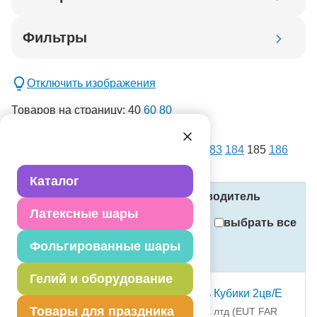
Код товара
Фильтры
Добавить в корзину
Отключить изображения
Товаров на страницу:
40
60
80
списком
картинками
Всего товаров:
14385
. Страница:
1
...
183
184
185
186
новинка
187
...
360
спецпредложение
Каталог
распродажа
Название
Код
Производитель
Латексные шары
Применить
выбрать все
Фольгированные шары
Стоимость
Сбросить фильтры
(в рублях, с учётом НДС)
Гелий и оборудование
Шар 12" с рис Любовь Кубики 2цв/E
Товары для праздника
1103-2853 ЕУТ ФАР ИСТ лтд (EUT FAR