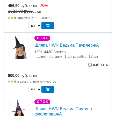
-70%
456,90
руб.
за шт
1523.00
руб.
за шт
присутствует на складе
С Т О К
Шляпа HWN Ведьма Паук черн/A
1501-4430 Амскан
партия поставки: 1 шт коробка: 18 шт
выбрать
900,00
руб.
за шт
в достаточном количестве
С Т О К
Шляпа HWN Ведьма Паутина
фиолетовая/A