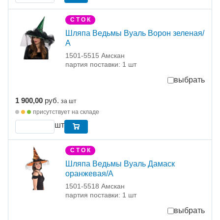
С Т О К
Шляпа Ведьмы Вуаль Ворон зеленая/
А
1501-5515 Амскан
партия поставки: 1 шт
выбрать
1 900,00
руб.
за шт
присутствует на складе
шт
С Т О К
Шляпа Ведьмы Вуаль Дамаск
оранжевая/А
1501-5518 Амскан
партия поставки: 1 шт
выбрать