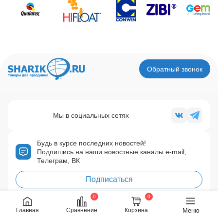
Обратный звонок
Мы в социальных сетях
Будь в курсе последних новостей!
Подпишись на наши новостные каналы e-mail,
Телеграм, ВК
Подписаться
0
0
Меню
Главная
Сравнение
Корзина
Регионы:
(495) 748-0177