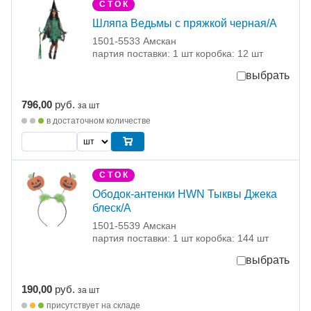
С Т О К
Шляпа Ведьмы с пряжкой черная/А
1501-5533 Амскан
партия поставки: 1 шт коробка: 12 шт
выбрать
796,00
руб.
за шт
в достаточном количестве
С Т О К
Ободок-антенки HWN Тыквы Джека
блеск/А
1501-5539 Амскан
партия поставки: 1 шт коробка: 144 шт
выбрать
190,00
руб.
за шт
присутствует на складе