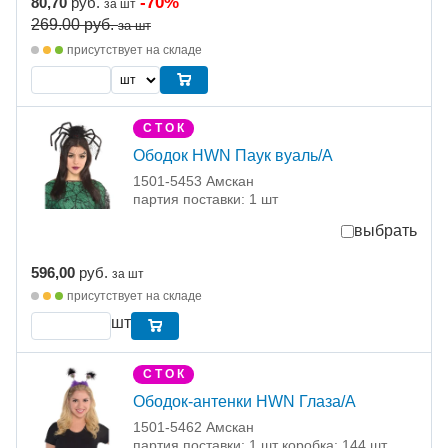
-70%
80,70
руб.
за шт
269.00
руб.
за шт
присутствует на складе
С Т О К
Ободок HWN Паук вуаль/А
1501-5453 Амскан
партия поставки: 1 шт
выбрать
596,00
руб.
за шт
присутствует на складе
шт
С Т О К
Ободок-антенки HWN Глаза/А
1501-5462 Амскан
партия поставки: 1 шт коробка: 144 шт