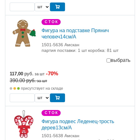
С Т О К
Фигура на подставке Прянич
человеч14см/А
1501-5636 Амскан
партия поставки: 1 шт коробка: 81 шт
выбрать
-70%
117,00
руб.
за шт
390.00
руб.
за шт
присутствует на складе
С Т О К
Фигура подвес Леденец-трость
дерев13см/А
1501-5638 Амскан