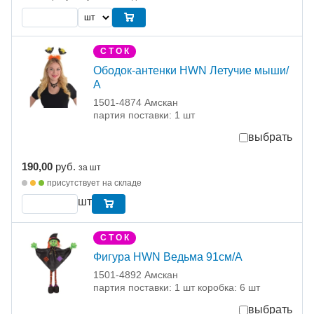
С Т О К
Ободок-антенки HWN Летучие мыши/
А
1501-4874 Амскан
партия поставки: 1 шт
выбрать
190,00
руб.
за шт
присутствует на складе
шт
С Т О К
Фигура HWN Ведьма 91см/A
1501-4892 Амскан
партия поставки: 1 шт коробка: 6 шт
выбрать