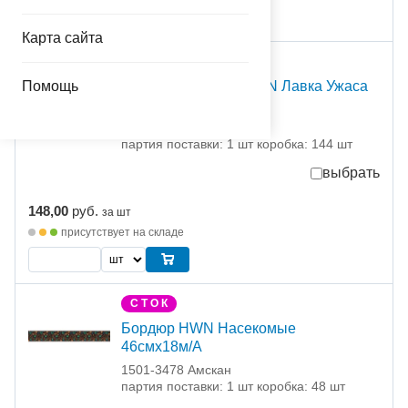
Карта сайта
С Т О К
Помощь
Наклейка н/стену HWN Лавка Ужаса
Люди/A
1501-3469 Амскан
партия поставки: 1 шт коробка: 144 шт
выбрать
148,00
руб.
за шт
присутствует на складе
С Т О К
Бордюр HWN Насекомые
46смх18м/A
1501-3478 Амскан
партия поставки: 1 шт коробка: 48 шт