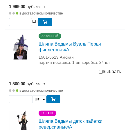
1 999,00
руб.
за шт
в достаточном количестве
шт
сезонный
Шляпа Ведьмы Вуаль Перья
фиолетовая/А
1501-5519 Амскан
партия поставки: 1 шт коробка: 24 шт
выбрать
1 500,00
руб.
за шт
в достаточном количестве
С Т О К
Шляпа Ведьмы детск пайетки
реверсивные/А