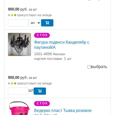
900,00
руб.
за шт
присутствует на складе
С Т О К
Фигура подвесн Канделябр с
паутиной/А
1501-4898 Амскан
партия поставки: 1 шт
выбрать
900,00
руб.
за шт
присутствует на складе
шт
С Т О К
Ведерко пласт Тыква розовое