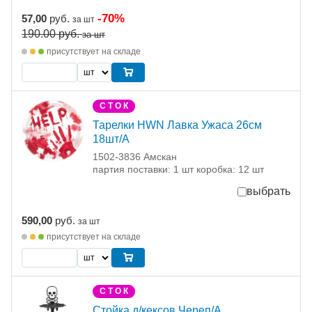
-70%
57,00
руб.
за шт
190.00
руб.
за шт
присутствует на складе
С Т О К
Тарелки HWN Лавка Ужаса 26см
18шт/А
1502-3836 Амскан
партия поставки: 1 шт коробка: 12 шт
выбрать
590,00
руб.
за шт
присутствует на складе
С Т О К
Стойка д/кексов Череп/A