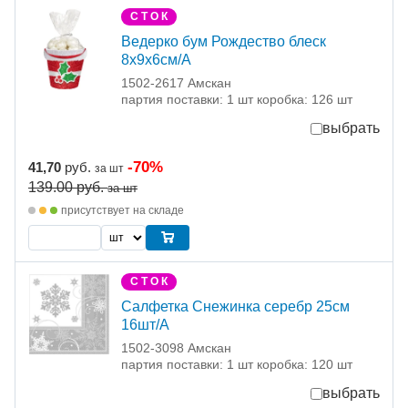
С Т О К
Ведерко бум Рождество блеск
8х9х6см/A
1502-2617 Амскан
партия поставки: 1 шт коробка: 126 шт
выбрать
-70%
41,70
руб.
за шт
139.00
руб.
за шт
присутствует на складе
С Т О К
Салфетка Снежинка серебр 25см
16шт/А
1502-3098 Амскан
партия поставки: 1 шт коробка: 120 шт
выбрать