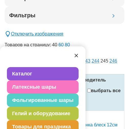
Код товара
Фильтры
Добавить в корзину
Отключить изображения
Товаров на страницу:
40
60
80
списком
картинками
Всего товаров:
14385
. Страница:
1
...
243
244
245
246
новинка
247
...
360
спецпредложение
Каталог
распродажа
Название
Код
Производитель
Латексные шары
Применить
выбрать все
Фольгированные шары
Стоимость
Сбросить фильтры
(в рублях, с учётом НДС)
Гелий и оборудование
С Т О К
Фигура подвес Снежинка блеск 12см
Товары для праздника