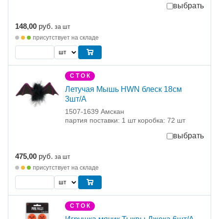
выбрать
148,00
руб.
за шт
присутствует на складе
С Т О К
Летучая Мышь HWN блеск 18см
3шт/A
1507-1639 Амскан
партия поставки: 1 шт коробка: 72 шт
выбрать
475,00
руб.
за шт
присутствует на складе
С Т О К