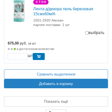
С Т О К
Лента д/декора тюль бирюзовая
15смх60м/А
1501-2920 Амскан
партия поставки: 1 шт
выбрать
675,00
руб.
за шт
в достаточном количестве
шт
Сравнить выделенное
Добавить в корзину
Показать ещё