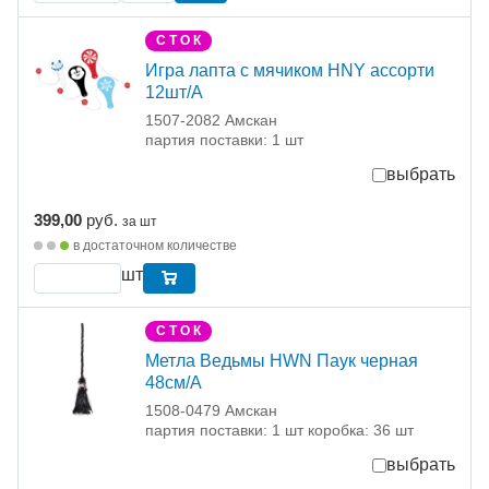
С Т О К
Игра лапта с мячиком HNY ассорти
12шт/А
1507-2082 Амскан
партия поставки: 1 шт
выбрать
399,00
руб.
за шт
в достаточном количестве
шт
С Т О К
Метла Ведьмы HWN Паук черная
48см/А
1508-0479 Амскан
партия поставки: 1 шт коробка: 36 шт
выбрать