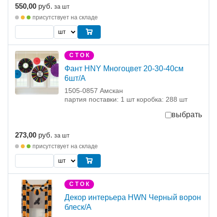
550,00
руб.
за шт
присутствует на складе
С Т О К
Фант HNY Многоцвет 20-30-40см
6шт/A
1505-0857 Амскан
партия поставки: 1 шт коробка: 288 шт
выбрать
273,00
руб.
за шт
присутствует на складе
С Т О К
Декор интерьера HWN Черный ворон
блеск/А