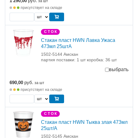
1 290,00
руб.
за шт
присутствует на складе
С Т О К
Стакан пласт HWN Лавка Ужаса
473мл 25штА
1502-5144 Амскан
партия поставки: 1 шт коробка: 36 шт
выбрать
690,00
руб.
за шт
присутствует на складе
С Т О К
Стакан пласт HWN Тыква злая 473мл
25шт/А
1502-5145 Амскан