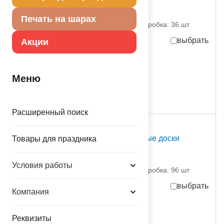
3шт/А
1501-5641 Амскан
Печать на шарах
партия поставки: 1 шт коробка: 36 шт
выбрать
Акции
-70%
119,70
руб.
за шт
399.00
руб.
за шт
Меню
присутствует на складе
Расширенный поиск
С Т О К
Декорация Деревянные доски
Товары для праздника
82х165см/А
1501-5743 Амскан
Условия работы
партия поставки: 1 шт коробка: 96 шт
выбрать
Компания
60,00
руб.
за шт
Реквизиты
присутствует на складе