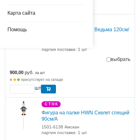
Карта сайта
С Т О К
Помощь
Фигура на палке HWN Ведьма 120см/
А
1501-6136 Амскан
партия поставки: 1 шт
выбрать
900,00
руб.
за шт
присутствует на складе
шт
С Т О К
Фигура на палке HWN Скелет спящий
90см/А
1501-6138 Амскан
партия поставки: 1 шт