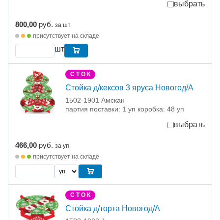
выбрать
800,00
руб.
за шт
присутствует на складе
шт
С Т О К
Стойка д/кексов 3 яруса Новогод/А
1502-1901 Амскан
партия поставки: 1 уп коробка: 48 уп
выбрать
466,00
руб.
за уп
присутствует на складе
С Т О К
Стойка д/торта Новогод/А