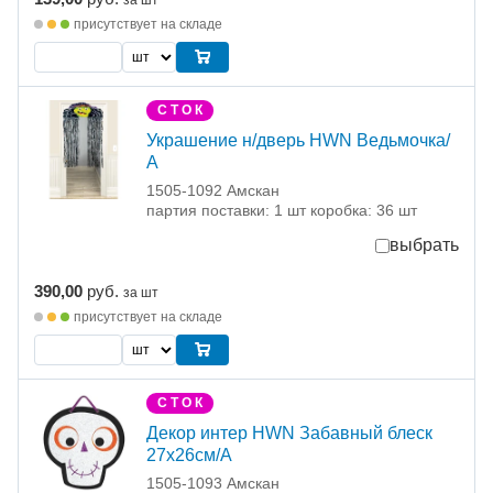
за шт
присутствует на складе
С Т О К
Украшение н/дверь HWN Ведьмочка/
А
1505-1092 Амскан
партия поставки: 1 шт коробка: 36 шт
выбрать
390,00
руб.
за шт
присутствует на складе
С Т О К
Декор интер HWN Забавный блеск
27х26см/А
1505-1093 Амскан