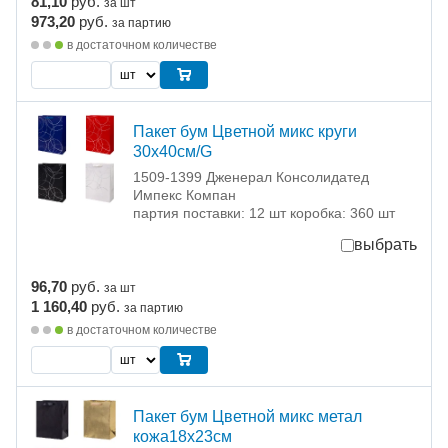
81,10
руб.
за шт
973,20
руб.
за партию
в достаточном количестве
Пакет бум Цветной микс круги
30х40см/G
1509-1399 Дженерал Консолидатед
Импекс Компан
партия поставки: 12 шт коробка: 360 шт
выбрать
96,70
руб.
за шт
1 160,40
руб.
за партию
в достаточном количестве
Пакет бум Цветной микс метал
кожа18х23см