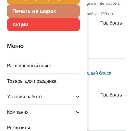
1207-2999 Анаграм (Anagram International,
Inc
Печать на шарах
партия поставки: 1 шт коробка: 100 шт
выбрать
Акции
550,00
руб.
за шт
присутствует на складе
Меню
С Т О К
Расширенный поиск
Кокошник Снежинки белый блеск
1501-6791 NO NAME
Товары для праздника
партия поставки: 1 шт
выбрать
Условия работы
149,00
руб.
за шт
Компания
присутствует на складе
шт
Реквизиты