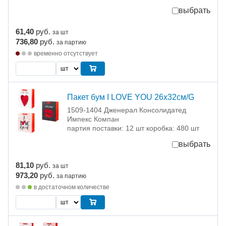
выбрать
61,40
руб.
за шт
736,80
руб.
за партию
временно отсутствует
Пакет бум I LOVE YOU 26х32см/G
1509-1404 Дженерал Консолидатед
Импекс Компан
партия поставки: 12 шт коробка: 480 шт
выбрать
81,10
руб.
за шт
973,20
руб.
за партию
в достаточном количестве