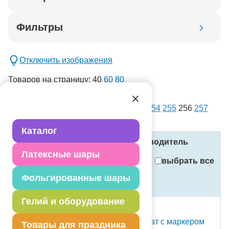
Код товара
Фильтры
Добавить в корзину
Отключить изображения
Товаров на страницу:
40
60
80
списком
картинками
Всего товаров:
14403
. Страница:
1
...
254
255
256
257
новинка
258
...
361
спецпредложение
Каталог
распродажа
Название
Код
Производитель
Латексные шары
Применить
выбрать все
Фольгированные шары
Стоимость
Сбросить фильтры
(в рублях, с учётом НДС)
Гелий и оборудование
С Т О К
А ФИГУРА/P50 Квадрат с маркером
Товары для праздника