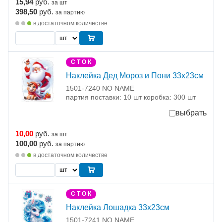
15,94
руб.
за шт
398,50
руб.
за партию
в достаточном количестве
С Т О К
Наклейка Дед Мороз и Пони 33х23см
1501-7240 NO NAME
партия поставки: 10 шт коробка: 300 шт
выбрать
10,00
руб.
за шт
100,00
руб.
за партию
в достаточном количестве
С Т О К
Наклейка Лошадка 33х23см
1501-7241 NO NAME