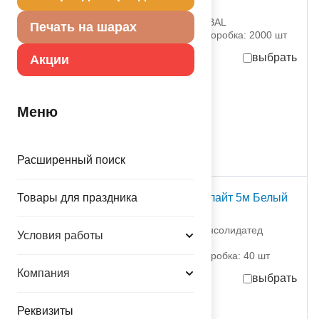
2цв
1103-3248 Белбал / BELBAL
Печать на шарах
партия поставки: 50 шт коробка: 2000 шт
выбрать
Акции
-10%
12,30
руб.
за шт
13.67
руб.
за шт
Меню
615,00
руб.
за партию
присутствует на складе
Расширенный поиск
Товары для праздника
Гирл светодиод Дюралайт 5м Белый
холод/G
1501-7201 Дженерал Консолидатед
Условия работы
Импекс Компан
партия поставки: 1 шт коробка: 40 шт
Компания
выбрать
625,00
руб.
за шт
Реквизиты