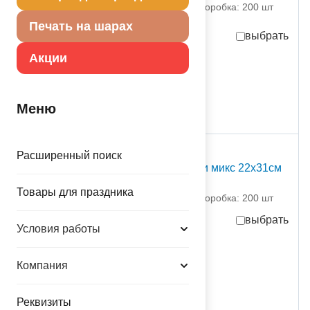
партия поставки: 10 шт коробка: 200 шт
Печать на шарах
выбрать
Акции
41,00
руб.
за шт
410,00
руб.
за партию
в достаточном количестве
Меню
сезонный
Расширенный поиск
Пакет бум НГ Подарки микс 22х31см
1509-2641 NO NAME
Товары для праздника
партия поставки: 10 шт коробка: 200 шт
выбрать
Условия работы
59,00
руб.
за шт
590,00
руб.
за партию
Компания
временно отсутствует
Реквизиты