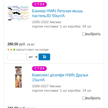
С Т О К
Баннер HWN Летучая мышь
пастель3D 50шт/А
1505-2322 Амскан
партия поставки: 1 шт коробка: 54 шт
выбрать
280,50
руб.
за шт
присутствует на складе
С Т О К
Комплект д/селфи HWN Друзья
15шт/A
1506-0227 Амскан
партия поставки: 1 шт коробка: 24 шт
выбрать