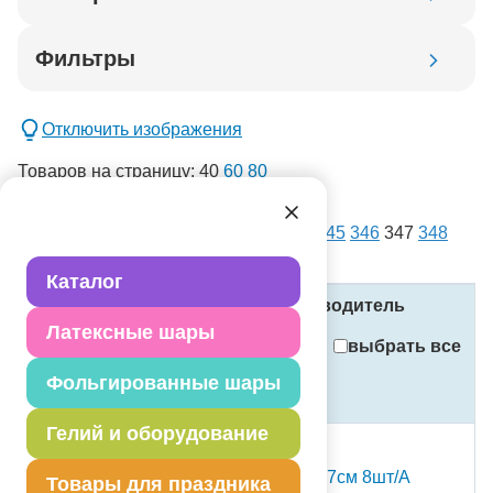
Код товара
Фильтры
Добавить в корзину
Отключить изображения
Товаров на страницу:
40
60
80
списком
картинками
Всего товаров:
14386
. Страница:
1
...
345
346
347
348
новинка
349
...
360
спецпредложение
Каталог
распродажа
Название
Код
Производитель
Латексные шары
Применить
выбрать все
Фольгированные шары
Стоимость
Сбросить фильтры
(в рублях, с учётом НДС)
Гелий и оборудование
С Т О К
Тарелка Battle Royal 17см 8шт/А
Товары для праздника