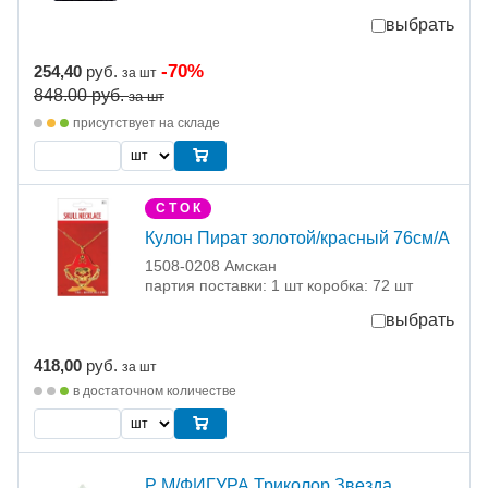
выбрать
-70%
254,40
руб.
за шт
848.00
руб.
за шт
присутствует на складе
С Т О К
Кулон Пират золотой/красный 76см/A
1508-0208 Амскан
партия поставки: 1 шт коробка: 72 шт
выбрать
418,00
руб.
за шт
в достаточном количестве
Р М/ФИГУРА Триколор Звезда