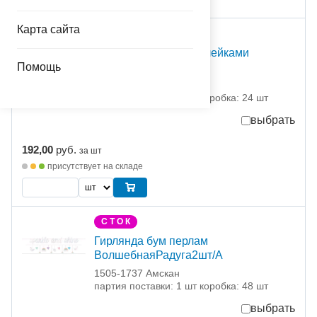
Карта сайта
С Т О К
Баннер п/э Nerf с наклейками
Помощь
50х152смA
1505-1542 Амскан
партия поставки: 1 шт коробка: 24 шт
выбрать
192,00
руб.
за шт
присутствует на складе
С Т О К
Гирлянда бум перлам
ВолшебнаяРадуга2шт/А
1505-1737 Амскан
партия поставки: 1 шт коробка: 48 шт
выбрать