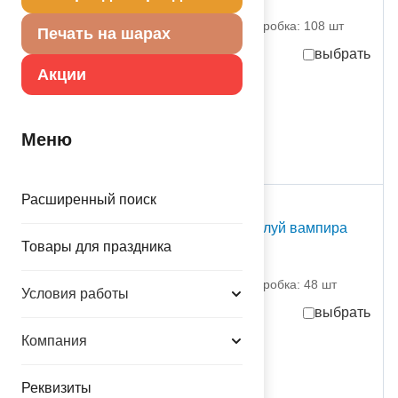
1502-5816 Амскан
партия поставки: 1 шт коробка: 108 шт
Печать на шарах
выбрать
Акции
-81%
30,00
руб.
за шт
159.24
руб.
за шт
присутствует на складе
Меню
Расширенный поиск
С Т О К
Баннер пл HWN Поцелуй вампира
блеск/A
Товары для праздника
1505-1085 Амскан
партия поставки: 1 шт коробка: 48 шт
Условия работы
выбрать
Компания
225,00
руб.
за шт
присутствует на складе
Реквизиты