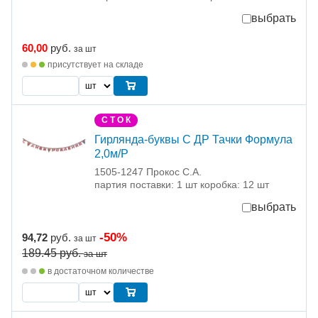
выбрать
60,00
руб.
за шт
присутствует на складе
С Т О К
Гирлянда-буквы С ДР Тачки Формула
2,0м/Р
1505-1247 Прокос С.А.
партия поставки: 1 шт коробка: 12 шт
выбрать
-50%
94,72
руб.
за шт
189.45
руб.
за шт
в достаточном количестве