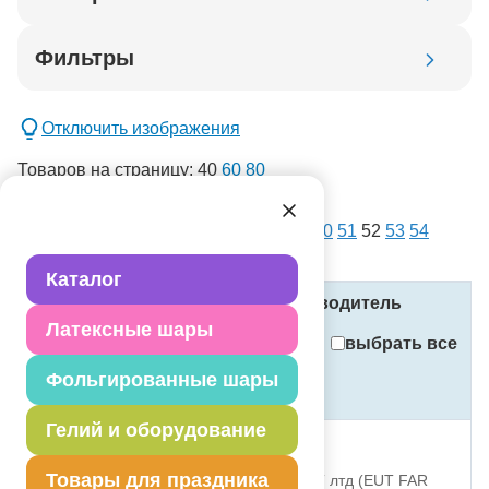
Код товара
Фильтры
Добавить в корзину
Отключить изображения
Товаров на страницу:
40
60
80
списком
картинками
Всего товаров:
14386
. Страница:
1
...
50
51
52
53
54
новинка
...
360
спецпредложение
Каталог
распродажа
Название
Код
Производитель
Латексные шары
Применить
выбрать все
Фольгированные шары
Стоимость
Сбросить фильтры
(в рублях, с учётом НДС)
Гелий и оборудование
Е 12" Пастель Pink
Товары для праздника
1102-1350 ЕУТ ФАР ИСТ лтд (EUT FAR