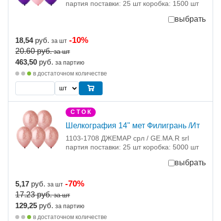
партия поставки: 25 шт коробка: 1500 шт
выбрать
-10%
18,54
руб.
за шт
20.60
руб.
за шт
463,50
руб.
за партию
в достаточном количестве
С Т О К
Шелкография 14" мет Филигрань /Ит
1103-1708 ДЖЕМАР срл / GE.MA.R srl
партия поставки: 25 шт коробка: 5000 шт
выбрать
-70%
5,17
руб.
за шт
17.23
руб.
за шт
129,25
руб.
за партию
в достаточном количестве