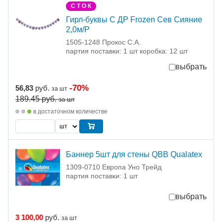
С Т О К
Гирл-буквы С ДР Frozen Сев Сияние
2,0м/Р
1505-1248 Прокос С.А.
партия поставки: 1 шт коробка: 12 шт
выбрать
-70%
56,83
руб.
за шт
189.45
руб.
за шт
в достаточном количестве
Баннер 5шт для стены QBB Qualatex
1309-0710 Европа Уно Трейд
партия поставки: 1 шт
выбрать
3 100,00
руб.
за шт