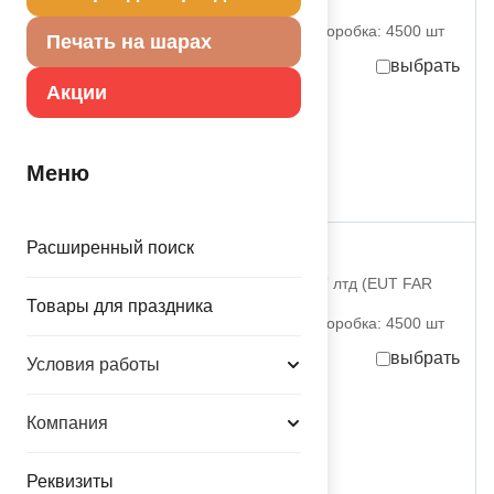
EAST LTD)
партия поставки: 50 шт коробка: 4500 шт
Печать на шарах
выбрать
Акции
3,35
руб.
за шт
167,50
руб.
за партию
в достаточном количестве
Меню
Расширенный поиск
Е 12" Пастель Blue
1102-1351 ЕУТ ФАР ИСТ лтд (EUT FAR
EAST LTD)
Товары для праздника
партия поставки: 50 шт коробка: 4500 шт
выбрать
Условия работы
3,35
руб.
за шт
Компания
167,50
руб.
за партию
в достаточном количестве
Реквизиты