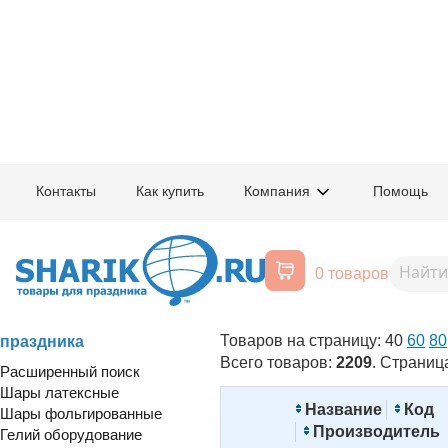
Главная
/
Товары для праздника
/
Воздушные шарики на день рождения
Контакты
Как купить
Компания
Помощь
Фольгированные воздушные шар
цены в Москве
0 товаров
Отключить изображения
Воздушные шары, все для
Товаров на страницу:
40
60
80
праздника
Всего товаров:
2209
. Страниц
Расширенный поиск
Шары латексные
Название
Код
Шары фольгированные
Производитель
Гелий оборудование