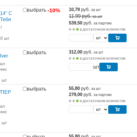
10,79
руб.
выбрать
-10%
за шт
14" С
11.99
руб.
за шт
 Тебя
539,50
руб.
за партию
/
в достаточном количестве
50 шт
312,00
руб.
выбрать
за шт
lver
в достаточном количестве
рал
шт
екс
1 шт
55,80
руб.
выбрать
за шт
СУПЕР
279,00
руб.
за партию
в достаточном количестве
рал
екс
5 шт
55,80
руб.
выбрать
за шт