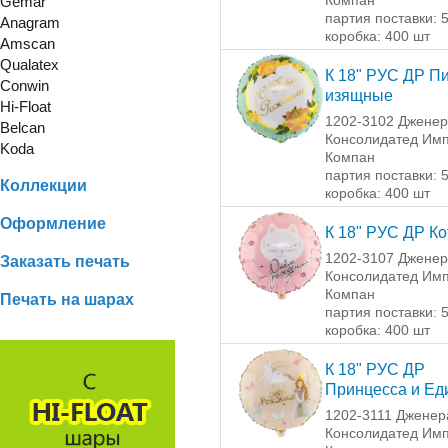
Gemar
партия поставки: 
Anagram
коробка: 400 шт
Amscan
Qualatex
К 18" РУС ДР П
Conwin
изящные
Hi-Float
1202-3102 Джене
Belcan
Консолидатед Имп
Koda
Компан
партия поставки: 
Коллекции
коробка: 400 шт
Оформление
К 18" РУС ДР Ко
1202-3107 Джене
Заказать печать
Консолидатед Имп
Компан
Печать на шарах
партия поставки: 
коробка: 400 шт
К 18" РУС ДР
Принцесса и Ед
1202-3111 Дженер
Консолидатед Имп