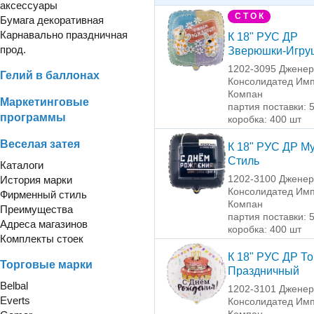
аксессуары
С Т О К
Бумага декоративная
Карнавально праздничная
К 18" РУС ДР
прод.
Зверюшки-Игру
1202-3095 Джене
Гелий в баллонах
Консолидатед Имп
Компан
Маркетинговые
партия поставки: 
программы
коробка: 400 шт
Веселая затея
К 18" РУС ДР М
Стиль
Каталоги
1202-3100 Джене
История марки
Консолидатед Имп
Фирменный стиль
Компан
Преимущества
партия поставки: 
Адреса магазинов
коробка: 400 шт
Комплекты стоек
К 18" РУС ДР То
Торговые марки
Праздничный
Belbal
1202-3101 Джене
Everts
Консолидатед Имп
Компан