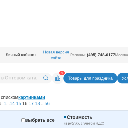
/
Фольгированные воздушные шарики на день рождения
Новая версия
Личный кабинет
(495) 748-0177
Регионы:
Москва
ики на день рождения | купит
сайта
0
Товары для праздника
Ус
списком
картинками
а:
1
...
14
15
16
17
18
...
56
Стоимость
выбрать все
(в рублях, с учётом НДС)