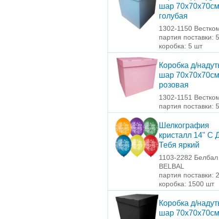
шар 70х70х70с
голубая
1302-1150 Вестко
партия поставки: 
коробка: 5 шт
Коробка д/наду
шар 70х70х70с
розовая
1302-1151 Вестко
партия поставки: 
Шелкография
кристалл 14" С 
Тебя яркий
1103-2282 Белбал 
BELBAL
партия поставки: 
коробка: 1500 шт
Коробка д/наду
шар 70х70х70с