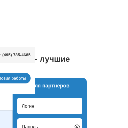
(495) 785-4685
:
ь оптом – лучшие
ловия работы
Вход для партнеров
Логин
Пароль