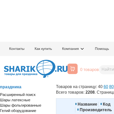
Главная
/
Товары для праздника
/
Воздушные шарики на день рождения
Контакты
Как купить
Компания
Помощь
Фольгированные воздушные шар
цены в Москве
0 товаров
Отключить изображения
Воздушные шары, все для
Товаров на страницу:
40
60
80
праздника
Всего товаров:
2208
. Страниц
Расширенный поиск
Шары латексные
Название
Код
Шары фольгированные
Производитель
Гелий оборудование