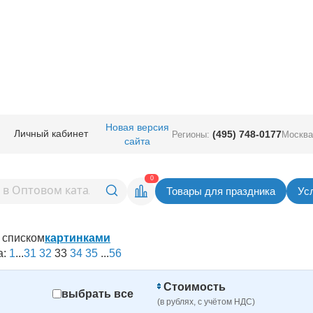
/
Фольгированные воздушные шарики на день рождения
Новая версия
Личный кабинет
(495) 748-0177
Регионы:
Москва
ики на день рождения | купит
сайта
0
Товары для праздника
Ус
списком
картинками
а:
1
...
31
32
33
34
35
...
56
Стоимость
выбрать все
(в рублях, с учётом НДС)