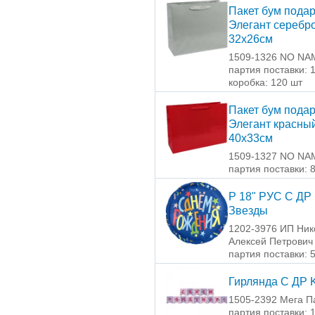
Пакет бум пода
Элегант серебр
32х26см
1509-1326 NO NA
партия поставки: 
коробка: 120 шт
Пакет бум пода
Элегант красны
40х33см
1509-1327 NO NA
партия поставки: 
Р 18" РУС С ДР
Звезды
1202-3976 ИП Ник
Алексей Петрович
партия поставки: 
Гирлянда С ДР 
1505-2392 Мега П
партия поставки: 