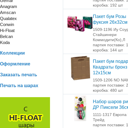
Gemar
коробка: 192 шт
Anagram
Amscan
Пакет бум Розы
Qualatex
фуксия 26х32см
Conwin
1509-1196 Иу Соу
Hi-Float
Стайшинери
Belcan
Коммодити(Ко),Л
Koda
партия поставки: 
коробка: 144 шт
Коллекции
Пакет бум пода
Оформление
Квадраты бронз
12х15см
Заказать печать
1509-1206 NO NA
партия поставки: 
Печать на шарах
коробка: 480 шт
Набор шаров ри
ДР Пиксели 36с
1111-1317 Европа
Трейд
партия поставки: 