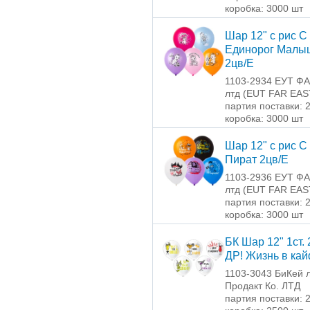
коробка: 3000 шт
Шар 12" с рис С
Единорог Малы
2цв/E
1103-2934 ЕУТ Ф
лтд (EUT FAR EAS
партия поставки: 
коробка: 3000 шт
Шар 12" с рис С
Пират 2цв/Е
1103-2936 ЕУТ Ф
лтд (EUT FAR EAS
партия поставки: 
коробка: 3000 шт
БК Шар 12" 1ст. 
ДР! Жизнь в ка
1103-3043 БиКей 
Продакт Ко. ЛТД
партия поставки: 