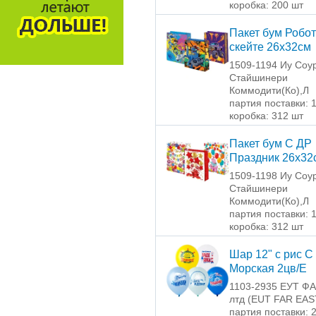
коробка: 200 шт
Пакет бум Робот
скейте 26х32см
1509-1194 Иу Соу
Стайшинери
Коммодити(Ко),Л
партия поставки: 
коробка: 312 шт
Пакет бум С ДР
Праздник 26х32
1509-1198 Иу Соу
Стайшинери
Коммодити(Ко),Л
партия поставки: 
коробка: 312 шт
Шар 12" с рис С
Морская 2цв/Е
1103-2935 ЕУТ Ф
лтд (EUT FAR EAS
партия поставки: 