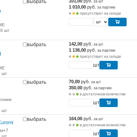
101,00
руб.
выбрать
за шт
р
1 010,00
руб.
за партию
о
присутствует на складе
ME
10 шт
142,00
руб.
выбрать
за шт
р
1 136,00
руб.
за партию
й
присутствует на складе
шт
ME
8 шт
70,00
руб.
выбрать
за шт
350,00
руб.
за партию
в достаточном количестве
олаев
шт
5 шт
164,00
руб.
выбрать
за шт
Kuromi
в достаточном количестве
ак+7
шт
1 шт