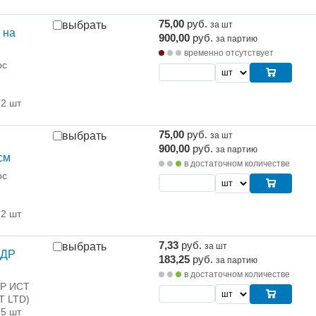
75,00
руб.
выбрать
за шт
 на
900,00
руб.
за партию
временно отсутствует
рс
12 шт
75,00
руб.
выбрать
за шт
900,00
руб.
за партию
см
в достаточном количестве
рс
12 шт
7,33
руб.
выбрать
за шт
 ДР
183,25
руб.
за партию
в достаточном количестве
АР ИСТ
T LTD)
25 шт