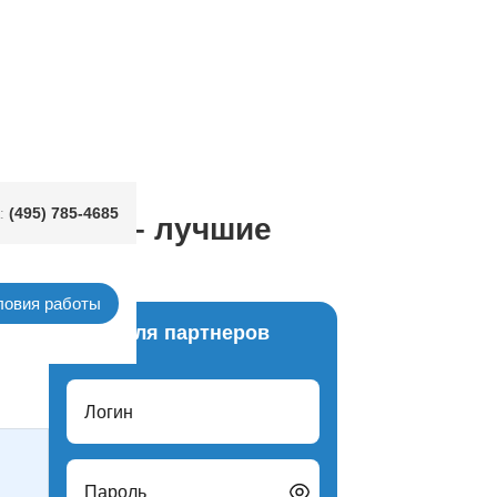
(495) 785-4685
:
ь оптом – лучшие
ловия работы
Вход для партнеров
Логин
Пароль