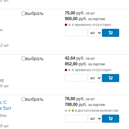
75,00
руб.
выбрать
за шт
900,00
руб.
за партию
временно отсутствует
рс
12 шт
42,64
руб.
выбрать
за шт
р
852,80
руб.
за партию
временно отсутствует
ME
20 шт
78,80
руб.
выбрать
за шт
с С
788,00
руб.
за партию
м 5шт
в достаточном количестве
 Уно
10 шт