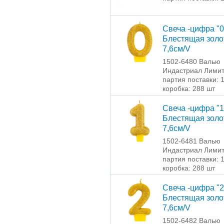
Свеча -цифра "0
Блестящая золо
7,6см/V
1502-6480 Валью
Индастриал Лими
партия поставки: 
коробка: 288 шт
Свеча -цифра "1
Блестящая золо
7,6см/V
1502-6481 Валью
Индастриал Лими
партия поставки: 
коробка: 288 шт
Свеча -цифра "2
Блестящая золо
7,6см/V
1502-6482 Валью