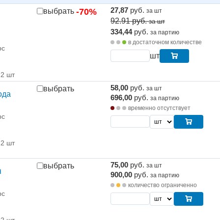
27,87
руб.
выбрать
-70%
за шт
92.91
руб.
за шт
334,44
руб.
за партию
в достаточном количестве
рс
шт
12 шт
58,00
руб.
выбрать
за шт
ода
696,00
руб.
за партию
временно отсутствует
рс
12 шт
75,00
руб.
выбрать
за шт
я
900,00
руб.
за партию
количество ограниченно
рс
12 шт