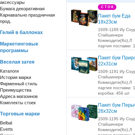
аксессуары
С Т О К
Бумага декоративная
Карнавально праздничная
Пакет бум Еда
прод.
18х23см
1509-1189 Иу Соу
Гелий в баллонах
Стайшинери
Коммодити(Ко),Л
Маркетинговые
партия поставки: 
программы
Пакет бум Прир
Веселая затея
22х31см
Каталоги
1509-1191 Иу Соу
Стайшинери
История марки
Коммодити(Ко),Л
Фирменный стиль
партия поставки: 
Преимущества
коробка: 456 шт
Адреса магазинов
Комплекты стоек
Пакет бум Перь
26х32см
Торговые марки
1509-1195 Иу Соу
Belbal
Стайшинери
Everts
Коммодити(Ко),Л
партия поставки: 