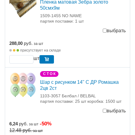
Пленка матовая Зебра золото
50смх9м
1509-1455 NO NAME
партия поставки: 1 шт
выбрать
288,00
руб.
за шт
присутствует на складе
шт
С Т О К
Шар с рисунком 14" С ДР Ромашка
2цв 2ст
1103-3057 Белбал / BELBAL
партия поставки: 25 шт коробка: 1500 шт
выбрать
-50%
6,24
руб.
за шт
12.48
руб.
за шт