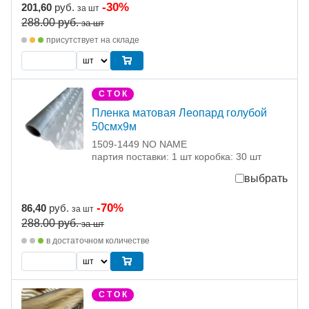
-30%
201,60
руб.
за шт
288.00
руб.
за шт
присутствует на складе
С Т О К
Пленка матовая Леопард голубой
50смх9м
1509-1449 NO NAME
партия поставки: 1 шт коробка: 30 шт
выбрать
-70%
86,40
руб.
за шт
288.00
руб.
за шт
в достаточном количестве
С Т О К