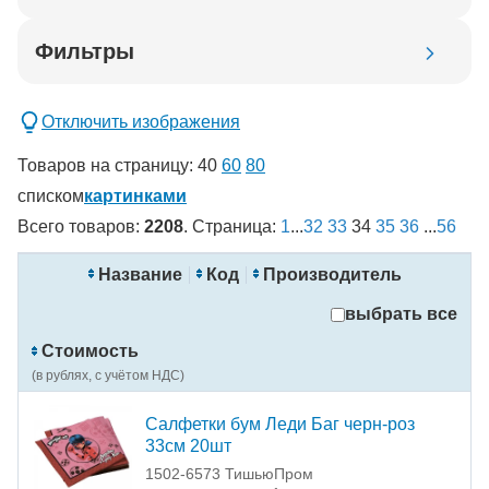
Код товара
Фильтры
Добавить в корзину
Отключить изображения
Товаров на страницу:
40
60
80
списком
картинками
Всего товаров:
2208
. Страница:
1
...
32
33
34
35
36
...
56
новинка
спецпредложение
Название
Код
Производитель
распродажа
выбрать все
Внимание! Установлен фильтр
!
Стоимость
(в рублях, с учётом НДС)
Применить
Сбросить фильтры
Салфетки бум Леди Баг черн-роз
33см 20шт
1502-6573 ТишьюПром