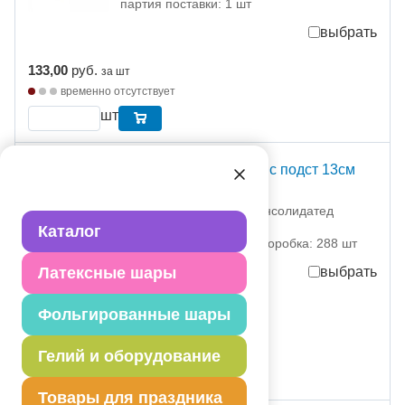
партия поставки: 1 шт
выбрать
133,00
руб.
за шт
временно отсутствует
шт
Свечи д/торта Золото с подст 13см
12шт/G
1502-6436 Дженерал Консолидатед
Импекс Компан
Каталог
партия поставки: 12 шт коробка: 288 шт
Латексные шары
выбрать
77,00
руб.
за шт
Фольгированные шары
924,00
руб.
за партию
временно отсутствует
Гелий и оборудование
Товары для праздника