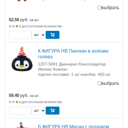
выбрать
52,50
руб.
за шт
в достаточном количестве
К ФИГУРА HB Пингвин в колпаке
голова
1207-5691 Дженерал Консолидатед
Импекс Компан
партия поставки: 1 шт коробка: 400 шт
выбрать
59,40
руб.
за шт
в достаточном количестве
Б ФИГУРА HB Мишка с подарком