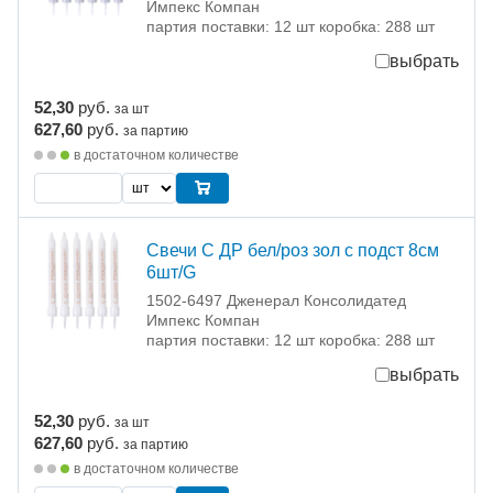
Импекс Компан
партия поставки: 12 шт коробка: 288 шт
выбрать
52,30
руб.
за шт
627,60
руб.
за партию
в достаточном количестве
Свечи С ДР бел/роз зол с подст 8см
6шт/G
1502-6497 Дженерал Консолидатед
Импекс Компан
партия поставки: 12 шт коробка: 288 шт
выбрать
52,30
руб.
за шт
627,60
руб.
за партию
в достаточном количестве