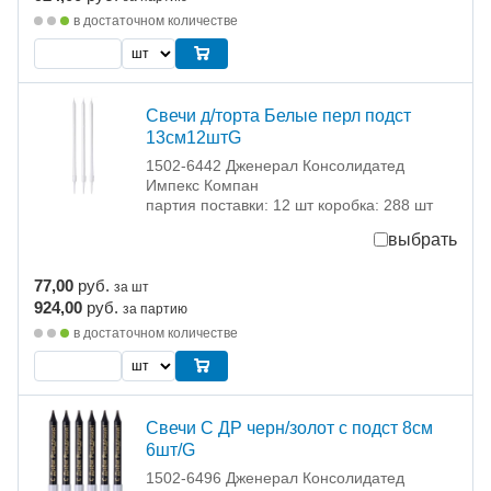
в достаточном количестве
Свечи д/торта Белые перл подст
13см12штG
1502-6442 Дженерал Консолидатед
Импекс Компан
партия поставки: 12 шт коробка: 288 шт
выбрать
77,00
руб.
за шт
924,00
руб.
за партию
в достаточном количестве
Свечи С ДР черн/золот с подст 8см
6шт/G
1502-6496 Дженерал Консолидатед