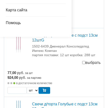
77,00
руб.
за шт
924,00
руб.
за партию
Карта сайта
в достаточном количестве
Помощь
Свечи д/торта Розовые с подст 13см
12штG
1502-6439 Дженерал Консолидатед
Импекс Компан
партия поставки: 12 шт коробка: 288 шт
выбрать
77,00
руб.
за шт
924,00
руб.
за партию
в достаточном количестве
Свечи д/торта Голубые с подст 13см