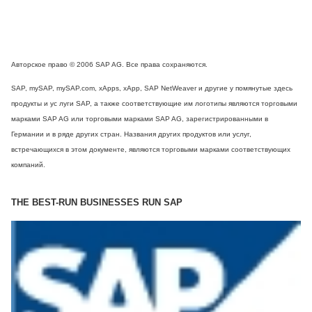
Авторское право © 2006 SAP AG. Все права сохраняются.
SAP, mySAP, mySAP.com, xApps, xApp, SAP NetWeaver и другие у помянутые здесь
продукты и ус луги SAP, а также соответствующие им логотипы являются торговыми
марками SAP AG или торговыми марками SAP AG, зарегистрированными в
Германии и в ряде других стран. Названия других продуктов или услуг,
встречающихся в этом документе, являются торговыми марками соответствующих
компаний.
THE BEST-RUN BUSINESSES RUN SAP