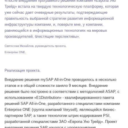
«После внедрения програмного решения ком­пания «Европа Уно
Трейд» встала на твердую технологическую платформу, которая
уже сейчас дает очевидные результаты, подтверждающие
правильность выбранной стратегии развития информационной
инфраструктуры компании, и, поверьте мне, у компании,
равняющейся в информационных технологиях на мировых
производителей, блестящие перспективы».
Святослав Михайлов, руководитель проекта,
Enterprise ONE.
Реализация проекта.
Внедрение решения mySAP All-in-One проводилось в не­сколько
этапов и в общей сложности заняло 9 месяцев. Внедрение
решения было построено в соответствии с ме­тодологией ASAP, с
использованием «E1Distribution» - ква­лифицированного пакета
решений SAP All-in-One, разрабо­танного специалистами компании
Enterprise ONE (группа компаний Verysell), являющейся бизнес-
партнером SAP, а также технологии штрих-кодирования PSI,
разработанной специалистами ЗАО «Европа Уно Трейд». Проект
внедрения решения SAP начался с упорядочивания