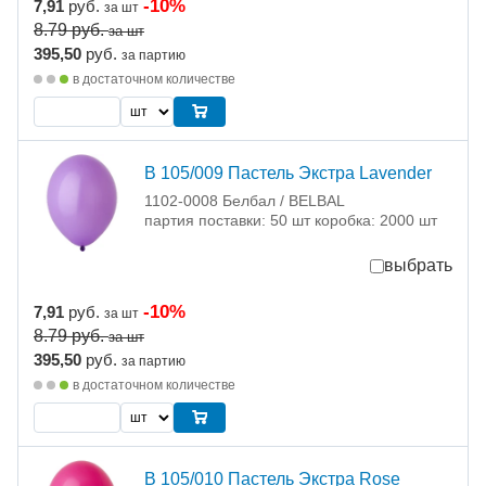
-10%
7,91
руб.
за шт
8.79
руб.
за шт
395,50
руб.
за партию
в достаточном количестве
В 105/009 Пастель Экстра Lavender
1102-0008 Белбал / BELBAL
партия поставки: 50 шт коробка: 2000 шт
выбрать
-10%
7,91
руб.
за шт
8.79
руб.
за шт
395,50
руб.
за партию
в достаточном количестве
В 105/010 Пастель Экстра Rose