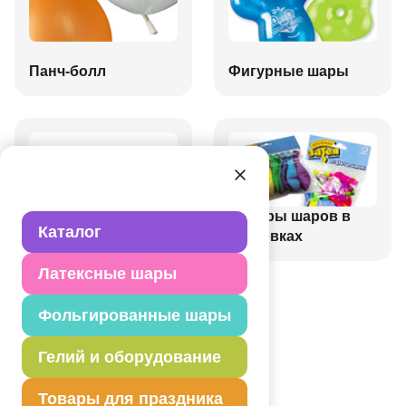
Панч-болл
Фигурные шары
Наборы шаров в
Каталог
В банках
упаковках
Латексные шары
Фольгированные шары
Гелий и оборудование
Товары для праздника
Специальные