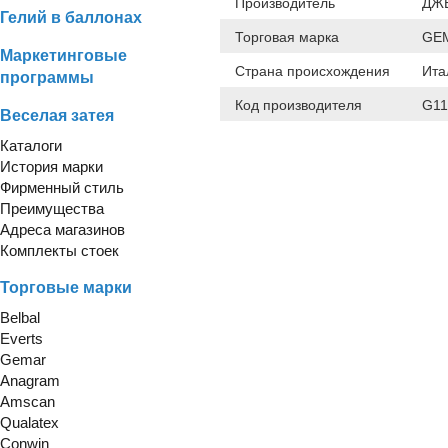
Производитель
ДЖЕ
Гелий в баллонах
Торговая марка
GE
Маркетинговые
Страна происхождения
Ита
программы
Код производителя
G1
Веселая затея
Каталоги
История марки
Фирменный стиль
Преимущества
Адреса магазинов
Комплекты стоек
Торговые марки
Belbal
Everts
Gemar
Anagram
Amscan
Qualatex
Conwin