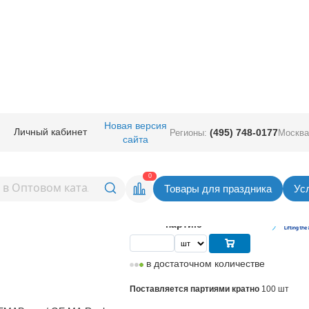
ссорти из круглых шаров
/
12" Пастель ассорти
Новая версия
Личный кабинет
(495) 748-0177
Регионы:
Москва
сайта
ассорти
Вернуться в раздел Ассорти из круглых 
0
Товары для праздника
Ус
6,89
руб. за шт
Цена
689,00 руб. за
партию
в достаточном количестве
Поставляется партиями кратно
100 шт