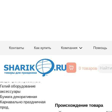
Главная
/
Товары для праздника
/
Оптовый каталог
/
Шары латексные
/
А
Контакты
Как купить
Компания
Помощь
Воздушные шары, все для
1101-0006
12" Пастель 
праздника
0 товаров
Расширенный поиск
Шары латексные
Шары фольгированные
Гелий оборудование
аксессуары
Бумага декоративная
Карнавально праздничная
Происхождение товара
прод.