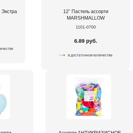
и Экстра
12" Пастель ассорти
MARSHMALLOW
1101-0700
6.89 руб.
личестве
в достаточном количестве
сорти
Ассорти АНТИКРИЗИСНОЕ