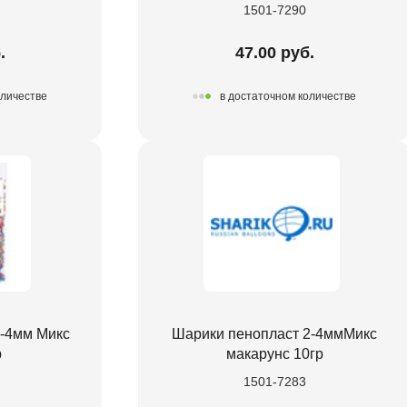
1501-7290
.
47.00 руб.
оличестве
в достаточном количестве
2-4мм Микс
Шарики пенопласт 2-4ммМикс
р
макарунс 10гр
1501-7283