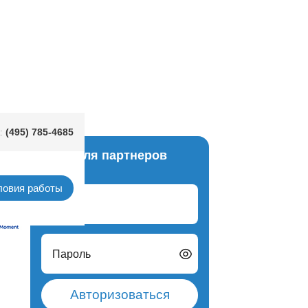
(495) 785-4685
:
Вход для партнеров
шаров
ловия работы
Логин
Пароль
Авторизоваться