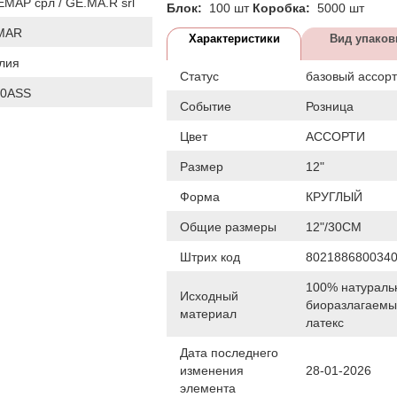
МАР срл / GE.MA.R srl
Блок:
100 шт
Коробка:
5000 шт
MAR
Характеристики
Вид упаков
лия
Статус
базовый ассор
10ASS
Событие
Розница
Цвет
АССОРТИ
Размер
12"
Форма
КРУГЛЫЙ
Общие размеры
12"/30СМ
Штрих код
802188680034
100% натураль
Исходный
биоразлагаем
материал
латекс
Дата последнего
изменения
28-01-2026
элемента