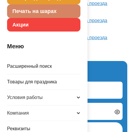
Контакты, часы работы и схема проезда
Печать на шарах
Весёлая Затея Фудсити
Контакты, часы работы и схема проезда
Акции
Весёлая Затея на Садоводе
Контакты, часы работы и схема проезда
Меню
Расширенный поиск
Вход для партнеров
Товары для праздника
Логин
Условия работы
Пароль
Компания
Реквизиты
Авторизоваться