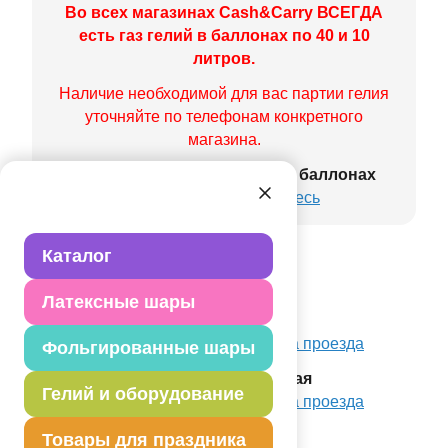
Во всех магазинах Cash&Carry ВСЕГДА
есть газ
гелий в баллонах по 40 и 10
литров
.
Наличие необходимой для вас партии гелия
уточняйте по телефонам конкретного
магазина.
С условиями покупки
гелия в баллонах
можно ознакомится
здесь
Каталог
Наши магазины
Латексные шары
Весёлая Затея Сокол
Контакты, часы работы и схема проезда
Фольгированные шары
Весёлая Затея Комсомольская
Гелий и оборудование
Контакты, часы работы и схема проезда
Весёлая Затея Нагатинская
Товары для праздника