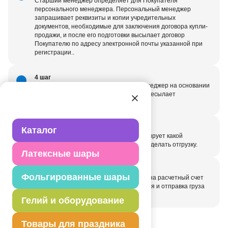
Старший менеджер определяет для Покупателя
персонального менеджера. Персональный менеджер
запрашивает реквизиты и копии учредительных
документов, необходимые для заключения договора купли-
продажи, и после его подготовки высылает договор
Покупателю по адресу электронной почты указанной при
регистрации..
4 шаг
Только после подписания договора менеджер на основании
заказа формирует счет на оплату и пересылает
Покупателю.
5 шаг
Каталог
Покупатель оплачивает счет и информирует какой
транспортной компанией необходимо сделать отгрузку.
Латексные шары
6 шаг
Фольгированные шары
После поступления денежных средств на расчетный счет
Поставщика производится комплектация и отправка груза
Покупателю.
Гелий и оборудование
Товары для праздника