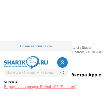
Новая версия сайта
Главная
/
Товары для праздника
/
Оптовый каталог
/
Шары
латексные
/
Круглые без рисунка
/
Belbal 105 (Бельгия)
/
В 105/008
Пастель Экстра Apple Green
1102-0007
В 105/008 Пастель Экстра Apple
Green
Вернуться в раздел Belbal 105 (Бельгия)