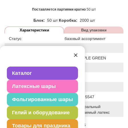
Поставляется партиями кратно
50 шт
Блок:
50 шт
Коробка:
2000 шт
Характеристики
Вид упаковки
Статус
базовый ассортимент
Событие
Реклама
Цвет
B 008 / APPLE GREEN
Размер
14"
Каталог
Форма
КРУГЛЫЙ
Латексные шары
Общие размеры
14"/36СМ
Штрих код
2905930095547
Фольгированные шары
100% натуральный
Исходный материал
Гелий и оборудование
биоразлагаемый латекс
Дата последнего
02-08-2026
Товары для праздника
изменения элемента