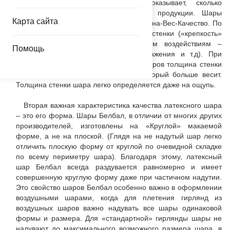
показателем качества - вес показывает, сколько
натурального каучука содержится в продукции. Шары
Карта сайта
Белбал имеют лучшее соотношение Цена-Вес-Качество. По
весу шара определяется и толщина стенки («крепкость»
или устойчивость шара к внешним воздействиям –
Помощь
проколам, солнцу, нанесению изображения и т.д). При
одинаковом размере двух надутых шаров толщина стенки
будет больше у латексного шара, который больше весит.
Толщина стенки шара легко определяется даже на ощупь.
Вторая важная характеристика качества латексного шара
– это его форма. Шары Белбал, в отличии от многих других
производителей, изготовлены на «Круглой» макаемой
форме, а не на плоской. (Глядя на не надутый шар легко
отличить плоскую форму от круглой по очевидной складке
по всему периметру шара). Благодаря этому, латексный
шар Белбал всегда раздувается равномерно и имеет
совершенную круглую форму даже при частичном надутии.
Это свойство шаров Белбал особенно важно в оформлении
воздушными шарами, когда для плетения гирлянд из
воздушных шаров важно надувать все шары одинаковой
формы и размера. Для «стандартной» гирлянды шары не
надувают до максимального возможного размера шара, в