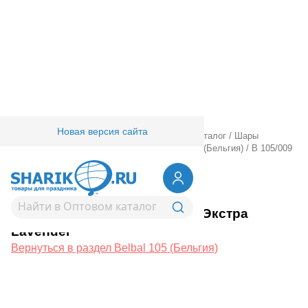
Новая версия сайта
Главная
/
Товары для праздника
/
Оптовый каталог
/
Шары
латексные
/
Круглые без рисунка
/
Belbal 105 (Бельгия)
/
В 105/009
Пастель Экстра Lavender
1102-0008
В 105/009 Пастель Экстра
Lavender
Вернуться в раздел Belbal 105 (Бельгия)