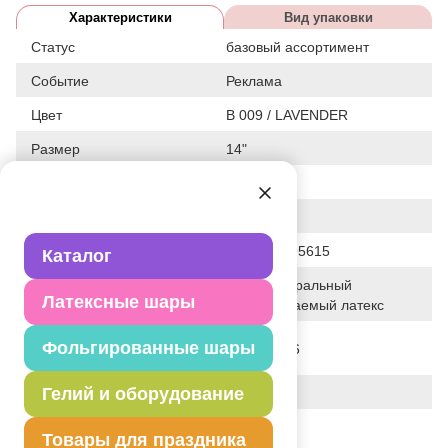
Характеристики
Вид упаковки
Статус
базовый ассортимент
Событие
Реклама
Цвет
B 009 / LAVENDER
Размер
14"
Форма
КРУГЛЫЙ
Общие размеры
14"/36СМ
Штрих код
2905930095615
Каталог
100% натуральный
Исходный материал
Латексные шары
биоразлагаемый латекс
Дата последнего
Фольгированные шары
02-08-2026
изменения элемента
Гелий и оборудование
Вес
3.900 г
Описание товара
Товары для праздника