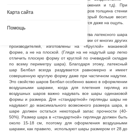
проколам, солнцу, нанесению изображения и т.д). При
одинаковом размере двух надутых шаров толщина стенки
Карта сайта
будет больше у латексного шара, который больше весит.
Толщина стенки шара легко определяется даже на ощупь.
Помощь
Вторая важная характеристика качества латексного шара
– это его форма. Шары Белбал, в отличии от многих других
производителей, изготовлены на «Круглой» макаемой
форме, а не на плоской. (Глядя на не надутый шар легко
отличить плоскую форму от круглой по очевидной складке
по всему периметру шара). Благодаря этому, латексный
шар Белбал всегда раздувается равномерно и имеет
совершенную круглую форму даже при частичном надутии.
Это свойство шаров Белбал особенно важно в оформлении
воздушными шарами, когда для плетения гирлянд из
воздушных шаров важно надувать все шары одинаковой
формы и размера. Для «стандартной» гирлянды шары не
надувают до максимального возможного размера шара, в
шаре должен остаться некоторый запас прочности (40-
50%). Размер шара в «стандартной» гирлянде должен быть
около 15-18 см, поэтому для оформления воздушными
шарами, как правило, используют шары размером от 28 до