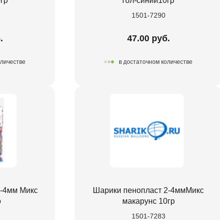
гр
гол-синий10гр
1501-7290
.
47.00 руб.
оличестве
в достаточном количестве
2-4мм Микс
Шарики пенопласт 2-4ммМикс
р
макарунс 10гр
1501-7283