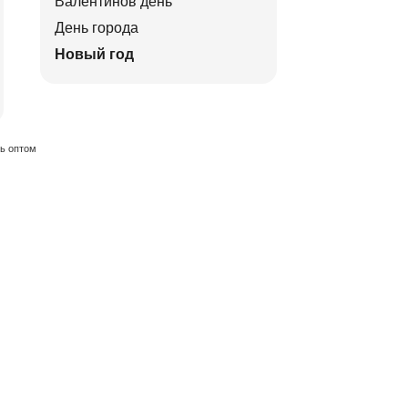
Валентинов день
День города
Новый год
ть оптом