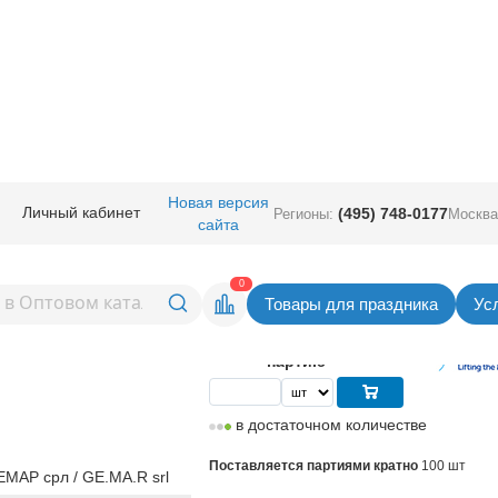
ссорти из круглых шаров
/
Новая версия
Личный кабинет
(495) 748-0177
Регионы:
Москва
сайта
орти
Вернуться в раздел Ассорти из круглых 
0
Товары для праздника
Ус
5,86
руб. за шт
Цена
586,00 руб. за
партию
в достаточном количестве
Поставляется партиями кратно
100 шт
МАР срл / GE.MA.R srl