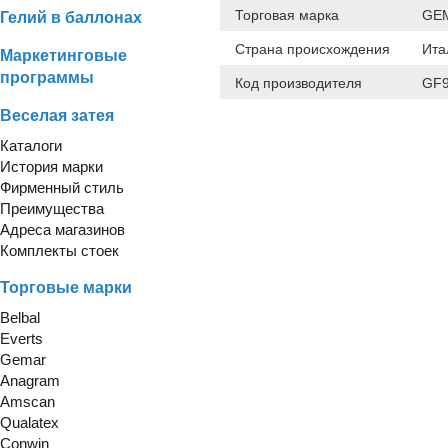
Торговая марка
GE
Гелий в баллонах
Страна происхождения
Ита
Маркетинговые
программы
Код производителя
GF
Веселая затея
Каталоги
История марки
Фирменный стиль
Преимущества
Адреса магазинов
Комплекты стоек
Торговые марки
Belbal
Everts
Gemar
Anagram
Amscan
Qualatex
Conwin