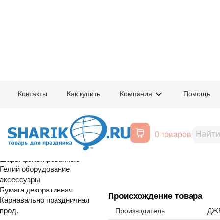
Главная
/
Товары для праздника
/
Оптовый каталог
/
Шары латексные
/
А
Контакты
Как купить
Компания
Помощь
Воздушные шары, все для
1101-0002
10" Неон асс
праздника
0 товаров
Расширенный поиск
Шары латексные
Шары фольгированные
Гелий оборудование
аксессуары
Бумага декоративная
Происхождение товара
Карнавально праздничная
прод.
Производитель
ДЖЕ