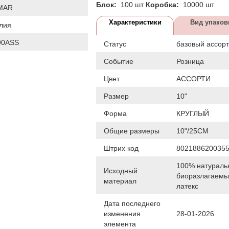
Блок:
100 шт
Коробка:
10000 шт
MAR
Характеристики
Вид упаков
лия
90ASS
Статус
базовый ассор
Событие
Розница
Цвет
АССОРТИ
Размер
10"
Форма
КРУГЛЫЙ
Общие размеры
10"/25СМ
Штрих код
802188620035
100% натураль
Исходный
биоразлагаем
материал
латекс
Дата последнего
изменения
28-01-2026
элемента