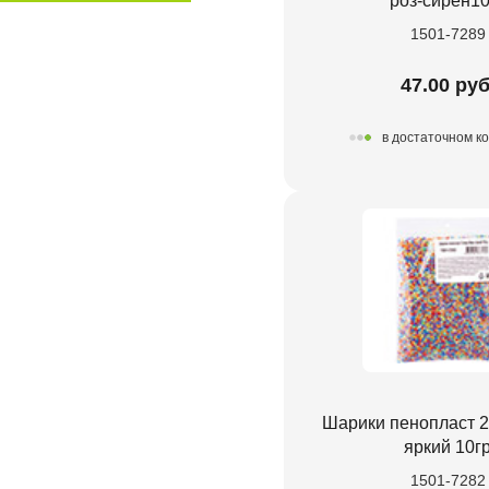
роз-сирен10
1501-7289
47.00 руб
в достаточном к
Шарики пенопласт 
яркий 10г
1501-7282