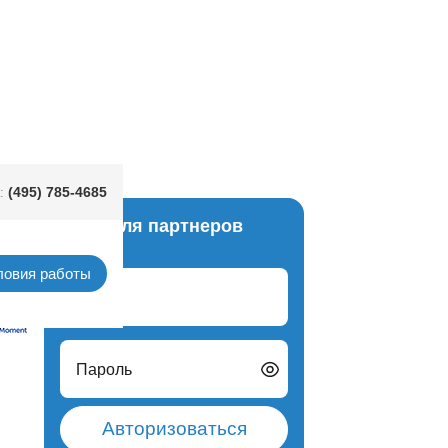
(495) 785-4685
:
Вход для партнеров
шаров
ловия работы
Логин
Пароль
Авторизоваться