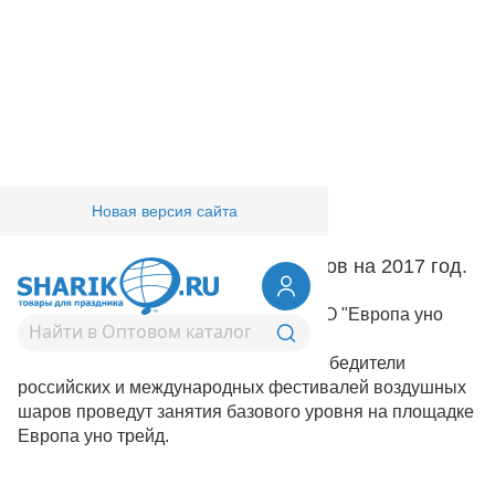
Новая версия сайта
Главная
/
Компания
/
Обучение
Расписание регулярных семинаров на 2017 год.
Внимание! Объединённый проект ЗАО "Европа уно
трейд" и Дмитрия Тищенко.
Опытные лекторы, неоднократные победители
российских и международных фестивалей воздушных
шаров проведут занятия базового уровня на площадке
Европа уно трейд.