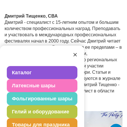
Дмитрий Тищенко, СВА
Дмитрий - специалист с 15-летним опытом и большим
количеством профессиональных наград. Преподавать
и участвовать в международных профессиональных
фестивалях начал в 2000 году. Сейчас Дмитрий читает
семинары не только в России, но и за ее пределами – в
Украине, Белоруссии, Польше, Италии,
Великобритании и США. Большинство региональных
конкурсов и фестивалей проходит при участии
Дмитрия в качестве председателя жюри. Статьи и
Каталог
фотоуроки Дмитрия регулярно публикуются в журнале
"Шарм Арт". На сегодняшний день Дмитрий Тищенко -
Латексные шары
самый известный российский специалист в области
праздничного декора.
Фольгированные шары
Гелий и оборудование
Товары для праздника