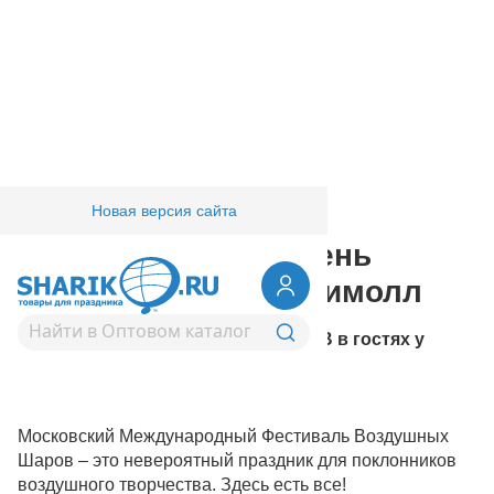
Новая версия сайта
Главная
/
Компания
/
Фестивали
Заключительный день
Фестиваля в ТЦ Афимолл
ФЕСТИВАЛЬ ВОЗДУШНЫХ ШАРОВ в гостях у
Афимолл СИТИ
Московский Международный Фестиваль Воздушных
Шаров – это невероятный праздник для поклонников
воздушного творчества. Здесь есть все!