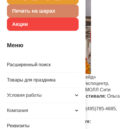
Печать на шарах
Акции
Меню
Расширенный поиск
Организаторы:
ЗАО «Европа Уно Трейд»
Товары для праздника
Партнеры:
Выставочный комплекс Экспоцентр,
Торгово-развлекательный центр АФИМОЛЛ Сити
Условия работы
Контактное лицо в оргкомитете фестиваля:
Ольга
Балдина
E-mail: festival@balloons.ru, Телефон: (495)785-4685,
Компания
доб. 147
Официальная страница в Интернете:
Реквизиты
https://sharik.ru/company/fest/