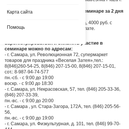
Самара, ул. Енисейская 62 «А»
Стоимость билета для участия в семинаре за 2 дня
Карта сайта
с обедом:
5000 руб. с человека
в день семинара,
4000 руб. с
Помощь
человека — при предварительной оплате.
Зарегистрироваться и оплатить участие в
семинаре можно по адресам:
- г. Самара, ул. Революционная 72, супермаркет
товаров для праздника «Веселая Затея»,тел.:
8(846)260-54-25, 8(846) 207-15-00, 8(846) 207-15-01,
сот.: 8-987-94-74-577
пн.-сб. - с 9:00 до 19:00
воскр. - с 9:00 до 18:30
- г. Самара, ул. Некрасовская, 57, тел. (846) 205-33-36,
(846) 207-33-39,
пн.-вс. - с 9:00 до 20:00
- г. Самара , ул. Стара-Загора, 172А, тел. (846) 205-56-
56,
пн.-вс. - с 9:00 до 19:00
- г. Самара, ул. Физкультурная, д. 101, тел. (846) 99-70-