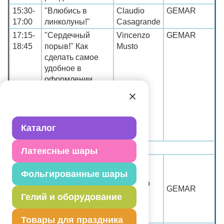
15:30-
"Влюбись в
Claudio
GEMAR
17:00
линколуны!"
Casagrande
17:15-
"Сердечный
Vincenzo
GEMAR
18:45
порыв!" Как
Musto
сделать самое
удобное в
оформлении
сердце, с
помощью
круглых шаров и
шаров для
Каталог
моделирования.
23.09.2014
Латексные шары
Бестселлеры.
Обогати своё
Фольгированные шары
10:00-
портфолио
Vincenzo
GEMAR
11:30
уникальными
Musto
Гелий и оборудование
идеями от
Винченцо Мусто
Товары для праздника