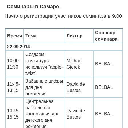
Семинары в Самаре
.
Начало регистрации участников семинара в 9:00
Спонсор
Время
Тема
Лектор
семинара
22.09.2014
Создаём
10:00-
скульптуры
Michael
BELBAL
11:30
используя "apple-
Gjerek
twist"
Забавные цифры
11:45-
David de
для дня
BELBAL
13:15
Bustos
рождения
Центральная
настольная
13:45-
David de
композиция для
BELBAL
15:15
Bustos
детского дня
рождения!