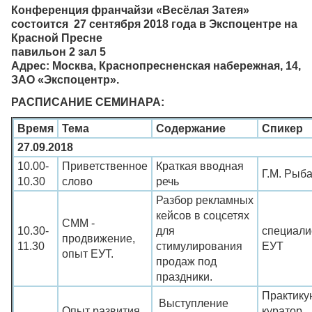
Конференция франчайзи «Весёлая Затея»
состоится 27 сентября 2018 года в Экспоцентре на
Красной Пресне
павильон 2 зал 5
Адрес: Москва, Краснопресненская набережная, 14,
ЗАО «Экспоцентр».
РАСПИСАНИЕ СЕМИНАРА:
Время
Тема
Содержание
Спикер
27.09.2018
10.00-
Приветственное
Краткая вводная
Г.М. Рыб
10.30
слово
речь
Разбор рекламных
кейсов в соцсетях
СММ -
10.30-
для
специали
продвижение,
11.30
стимулирования
ЕУТ
опыт ЕУТ.
продаж под
праздники.
Практик
Выступление
Опыт развития
куратор