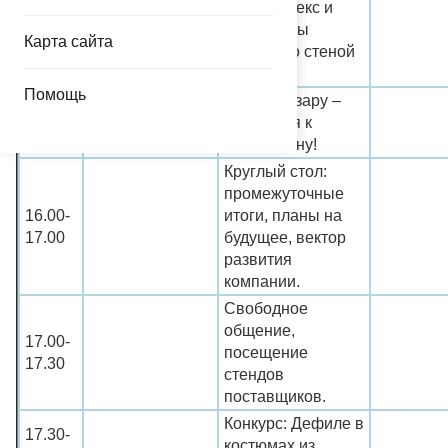
от Квалатекс и
15.35-
программы
15.45
Карта сайта
работы со стеной
QBB
Помощь
Грим Сназару –
15.45-
готовимся к
16.00
Хэллоувину!
Круглый стол:
промежуточные
16.00-
итоги, планы на
17.00
будущее, вектор
развития
компании.
Свободное
общение,
17.00-
посещение
17.30
стендов
поставщиков.
Конкурс: Дефиле в
17.30-
костюмах из