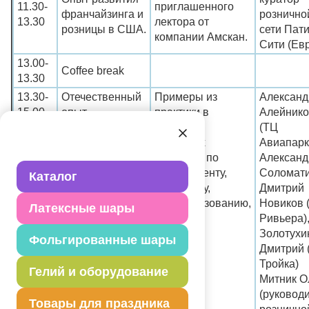
11.30-
приглашенного
франчайзинга и
рознично
13.30
лектора от
розницы в США.
сети Пат
компании Амскан.
Сити (Ев
13.00-
Coffee break
13.30
13.30-
Отечественный
Примеры из
Александ
15.00
опыт.
практики в
Алейнико
решении
(ТЦ
ключевых
Авиапарк
вопросов по
Александ
ассортименту,
Соломати
Каталог
персоналу,
Дмитрий
ценообразованию,
Новиков 
Латексные шары
анализу.
Ривьера)
Золотухи
Фольгированные шары
Дмитрий 
Тройка)
Гелий и оборудование
Митник О
(руковод
Товары для праздника