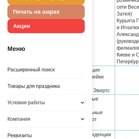
рознично
сети Вес
Печать на шарах
Затея)
Курьята 
Акции
и Игнатю
Александ
(руковод
филиалов
Меню
Киеве и С
Петербур
Расширенный поиск
15.00-
Презентация
15.20
новой линейки
шаров от
Товары для праздника
компании Эвертс
15.20-
Интересные
Условия работы
15.35
новинки и
оригинальные
Компания
решения от
Джемар
Новые тенденции
Реквизиты