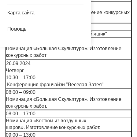
14.00 –15.00
Номинация
"Чёрный ящик".
Изготовление конкурсных
Карта сайта
работ.
15.00 –16.00
Помощь
Работа судейской комиссии.
"Чёрный ящик"
08:00 – 20:00
Номинация
«Большая Скульптура»
.
Изготовление
конкурсных работ
26.09.2024
Четверг
10:30 – 17:00
Конференция франчайзи "Веселая Затея"
08:00 – 09:00
Номинация
«Большая Скульптура»
.
Изготовление
конкурсных работ.
08:00 – 17:00
Номинация
«Костюм из воздушных
шаров».
Изготовление конкурсных работ.
09:00 – 13:00