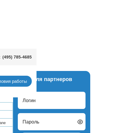
(495) 785-4685
:
овском
Вход для партнеров
ловия работы
Логин
Пароль
Cane