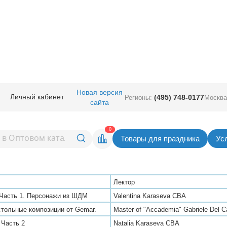
Новая версия
Личный кабинет
(495) 748-0177
Регионы:
Москва
Расписание семинаров
сайта
ению искусству оформления воздушными шарами на 9 Моск
0
оздушных шаров.
Товары для праздника
Ус
го уровня.
Лектор
 Часть 1. Персонажи из ШДМ
Valentina Karaseva CBA
стольные композиции от Gemar.
Master of "Accademia" Gabriele Del 
 Часть 2
Natalia Karaseva CBA