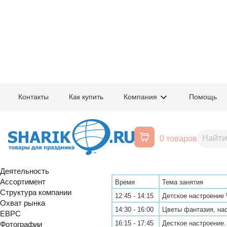
Главная
/
Компания
/
Фестивали
Контакты
Как купить
Компания
Помощь
Фестиваль воздушных шаров. 
Расписание занятий по обуч
Международном Фестивале в
0 товаров
О компании
28.10.2008. Занятия начально
История создания
Деятельность
Ассортимент
Время
Тема занятия
Структура компании
12:45 - 14:15
Детское настроение
Охват рынка
14:30 - 16:00
Цветы фантазия, на
EBPC
16:15 - 17:45
Десткое настроение.
Фотографии