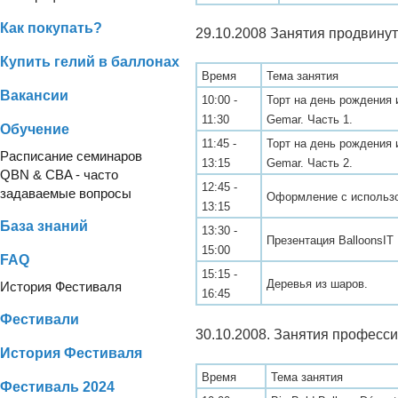
Как покупать?
29.10.2008 Занятия продвинут
Купить гелий в баллонах
Время
Тема занятия
Вакансии
10:00 -
Торт на день рождения 
11:30
Gemar. Часть 1.
Обучение
11:45 -
Торт на день рождения 
Расписание семинаров
13:15
Gemar. Часть 2.
QBN & CBA - часто
12:45 -
задаваемые вопросы
Оформление с использ
13:15
База знаний
13:30 -
Презентация BalloonsIT
15:00
FAQ
15:15 -
Деревья из шаров.
История Фестиваля
16:45
Фестивали
30.10.2008. Занятия професси
История Фестиваля
Время
Тема занятия
Фестиваль 2024