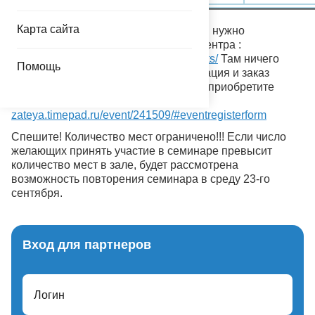
Карта сайта
Тем, кто решил присоединиться к нам нужно
зарегистрироваться на сайте Экспоцентра :
http://mirdetstva-expo.ru/ru/visitors/tickets/
Там ничего
Помощь
сложного) Более подробная информация и заказ
билета по ссылке ниже! Обязательно приобретите
электронный билет:
https://veselaya-
zateya.timepad.ru/event/241509/#eventregisterform
Спешите! Количество мест ограничено!!! Если число
желающих принять участие в семинаре превысит
количество мест в зале, будет рассмотрена
возможность повторения семинара в среду 23-го
сентября.
Вход для партнеров
Логин