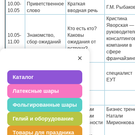
10.00-
Приветственное
Краткая
Г.М. Рыбако
10.05
слово
вводная речь
Кристина
Яворская —
Кто есть кто?
руководител
10.05-
Знакомство,
Каковы
консалтинго
11.00
сбор ожиданий
ожидания от
компании в
встречи?
сфере
франчайзин
Где мы сейчас?
11.00-
Каковы наши
Наши
специалист
Каталог
11.30
планы на
стратегии
ЕУТ
будущее?
Латексные шары
11.30-
Coffee break
11.50
Фольгированные шары
11.50-
Эффективный
Основными
Бизнес трен
13.00
магазин
критериями
Натали
Гелий и оборудование
эффективности
Мирионкова
работы
Товары для праздника