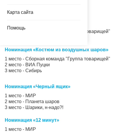
2 место - Праздникмастер
3 место - ПроШАРенные
Карта сайта
Номинация «Букет на доставку»
1 место -
Шароманы
Помощь
2 место -
Сборная команда "Группа товарищей"
3 место -
ВИА Пуцки
Номинация «Костюм из воздушных шаров»
1 место -
Сборная команда "Группа товарищей"
2 место -
ВИА Пуцки
3 место - Сибирь
Номинация «Черный ящик»
1 место -
МИР
2 место - Планета шаров
3 место - Шарики, н-надо?!
Номинация «12 минут»
1 место -
МИР