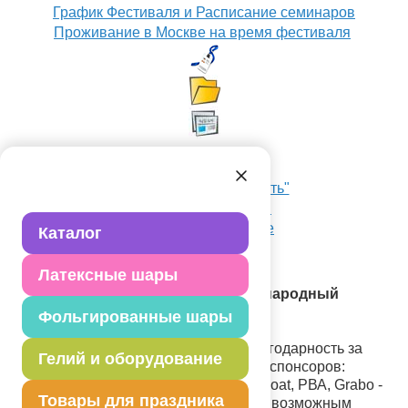
График Фестиваля и Расписание семинаров
Проживание в Москве на время фестиваля
Хочу приехать как "Гость"
История Фестиваля
Пресса о фестивале
Каталог
Латексные шары
Закончился 18 Московский Международный
Фестиваль воздушных шаров.
Фольгированные шары
Оргкомитет фестиваля выражает благодарность за
Гелий и оборудование
поддержку фестивального движения спонсоров:
Gemar, Amscan,
Belbal, Qualatex,
Hi-Float, РВА, Grabo -
Товары для праздника
именно поддержка спонсоров делает возможным