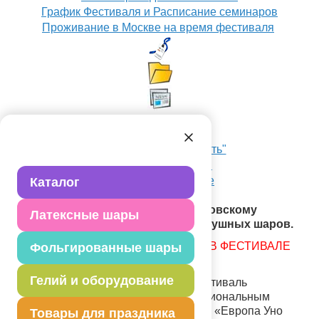
График Фестиваля и Расписание семинаров
Проживание в Москве на время фестиваля
Хочу приехать как "Гость"
История Фестиваля
Пресса о фестивале
Каталог
Стартовала подготовка к XIX Московскому
Латексные шары
Международному Фестивалю воздушных шаров.
ВНИМАНИЕ! ЗАЯВКИ НА УЧАСТИЕ В ФЕСТИВАЛЕ
Фольгированные шары
НЕ ПРИНИМАЮТСЯ!
Гелий и оборудование
XIX Московский Международный Фестиваль
воздушных шаров является профессиональным
мероприятием, организованным ЗАО «Европа Уно
Товары для праздника