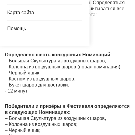
Расширенные призы для новичков.
Определяться
они будут по зачёту Гран-При. Будут учитываться все
Карта сайта
номинации, а не только большая работа:
- Прорыв года
Помощь
- Открытие года
- "Секретная номинация"
Определено шесть конкурсных Номинаций:
– Большая Скульптура из воздушных шаров;
– Колонна из воздушных шаров (новая номинация);
– Чёрный ящик;
– Костюм из воздушных шаров;
– Букет шаров для доставки.
- 12 минут
Победители и призёры в Фестиваля определяются
в следующих Номинациях:
– Большая Скульптура из воздушных шаров,
– Колонна из воздушных шаров;
– Чёрный ящик;