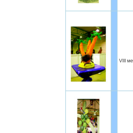
VIII м