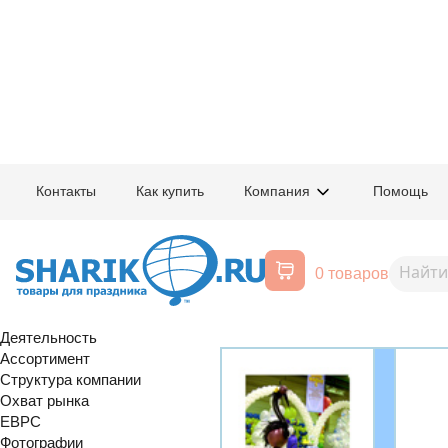
Главная
/
Компания
/
Фестивали
/
Фестиваль
Контакты
Как купить
Компания
Помощь
Фотогалерея Фестиваля возду
Большая композиция >>>
Черный 
0 товаров
О компании
Настольная композиция
История создания
Деятельность
Ассортимент
Структура компании
Охват рынка
EBPC
Фотографии