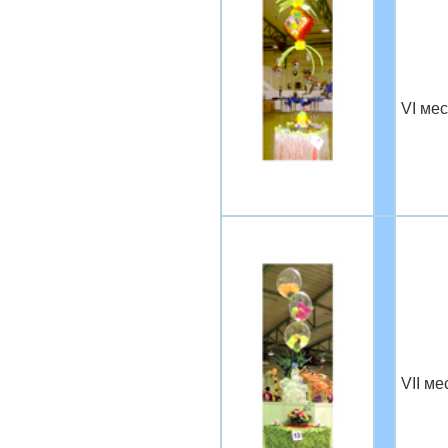
VI мес
VII м