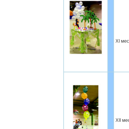
XI ме
XII ме