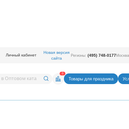
Новая версия
Личный кабинет
(495) 748-0177
Регионы:
Москва
шных шаров 2007
сайта
0
ящик >>>
Товары для праздника
Ус