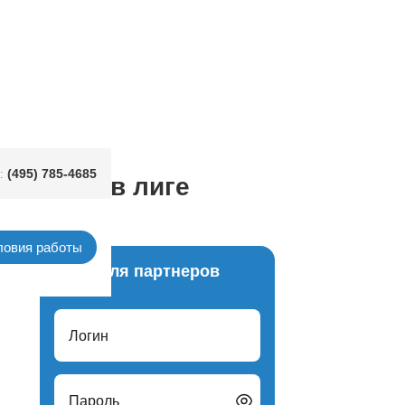
(495) 785-4685
:
х шаров в лиге
ловия работы
Вход для партнеров
х лет
Логин
Пароль