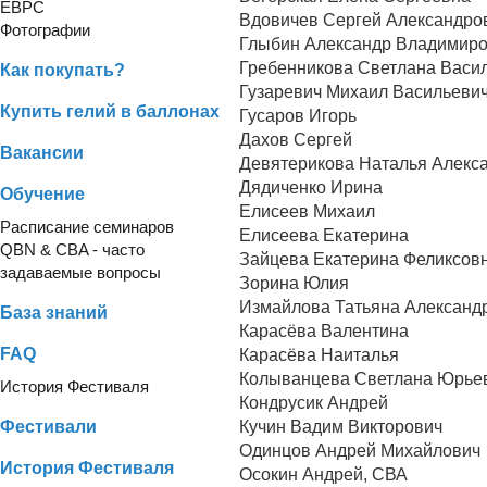
EBPC
Вдовичев Сергей Александро
Фотографии
Глыбин Александр Владимир
Гребенникова Светлана Васи
Как покупать?
Гузаревич Михаил Васильеви
Купить гелий в баллонах
Гусаров Игорь
Дахов Сергей
Вакансии
Девятерикова Наталья Алекс
Дядиченко Ирина
Обучение
Елисеев Михаил
Расписание семинаров
Елисеева Екатерина
QBN & CBA - часто
Зайцева Екатерина Феликсов
задаваемые вопросы
Зорина Юлия
Измайлова Татьяна Александ
База знаний
Карасёва Валентина
FAQ
Карасёва Наиталья
Колыванцева Светлана Юрье
История Фестиваля
Кондрусик Андрей
Кучин Вадим Викторович
Фестивали
Одинцов Андрей Михайлович
История Фестиваля
Осокин Андрей, СВА