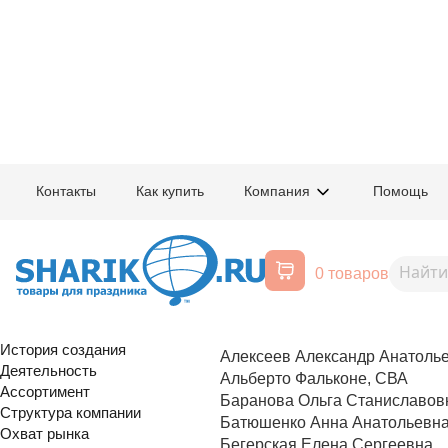
Главная
/
Компания
/
Фестивали
/
Фестиваль
Контакты
Как купить
Компания
Помощь
Участники Московского Между
Мастеров.
0 товаров
Капитаны и главные худож
Фестиваля воздушных шар
О компании
История создания
Алексеев Александр Анатоль
Деятельность
Альберто Фальконе, СВА
Ассортимент
Баранова Ольга Станиславов
Структура компании
Батюшенко Анна Анатольевн
Охват рынка
Бегерская Елена Сергеевна