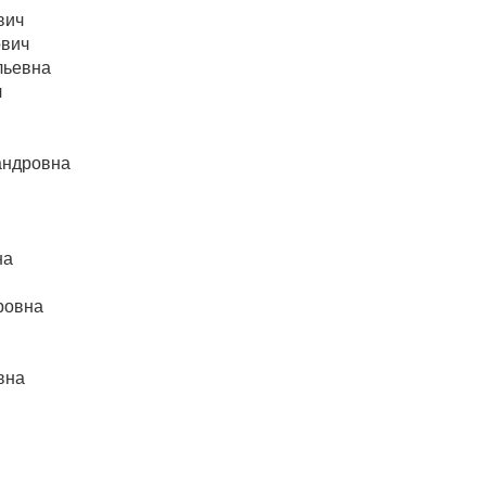
вич
ович
льевна
ч
андровна
на
ровна
вна