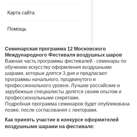
- Победитель конкурса Чёрный ящик
Карта сайта
Дополнительные номинации:
- Самая креативная команда
- Самая техничная команда
Помощь
- За лучший дебют
- Зрительских симпатий
Семинарская программа 12 Московского
Международного Фестиваля воздушных шаров
Важная часть программы фестивалей - семинары по
обучению искусству оформления воздушными
шарами, которые длятся 3 дня и предлагают
программы начального, продвинутого и
профессионального уровня. Лучшие российские и
зарубежные специалисты делятся своим опытом и
профессиональными секретами.
Подробная программа семинаров будет опубликована
позже, после согласования с лекторами.
Как принять участие в конкурсе оформителей
воздушными шарами на фестивале: