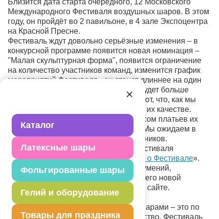
Близится дата старта очередного, 12 Московского
Международного Фестиваля воздушных шаров. В этом
году, он пройдёт во 2 павильоне, в 4 зале Экспоцентра
на Красной Пресне.
Фестиваль ждут довольно серьёзные изменения – в
конкурсной программе появится новая номинация –
"Малая скульптурная форма", появится ограничение
на количество участников команд, изменится график
мероприятий Фестиваля - он станет длиннее на один
день. Теперь у участников конкурса будет больше
времени на создание конкурсных работ, что, как мы
надеемся, скажется положительно на их качестве.
Прошлогодний эксперимент с конкурсом платьев их
Каталог
воздушных шаров будет продолжен. Мы ожидаем в
этом году большего количество участников.
Латексные шары
В связи с изменением программы Фестиваля
подверглось изменению «
Положение о Фестивале
».
Чтобы избежать возможных недоразумений,
Фольгированные шары
настойчиво советуем ознакомиться с его новой
редакцией, которая уже выложена на сайте.
Гелий и оборудование
Конкурс оформителей воздушными шарами – это по
Товары для праздника
традиции главное фестивальное действо. Фестиваль