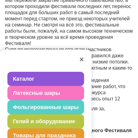
Мы пережили закрытие привычного павильона №6, в
котором проходили фестивали последних лет, перенос
площадок для больших работ в самый последний
момент перед стартом, не приезд некоторых учителей
на семинар. Не смотря на всё это, фестивальные
работы были, пожалуй, на самом высоком техническом
и творческом уровне за всё время проведения
Фестиваля!
Судя по многочисленным отзывам участников
соревнования, 4 зал 2 павильона понравился даже
больше. И это не смотря на довольно низкие потолки.
Просторный, светлый, он показался уютным и каким-то
домашним.
Каталог
В этом году был изменён график проведения
Фестиваля. Увеличено время на создание работ, что
Латексные шары
тоже было встречено участниками конкурса
благосклонно. Разумеется, мы учтём весь опыт 12
Фольгированные шары
Благодарим всех участников Фестиваля за,
превосходные работы.
Гелий и оборудование
Итоги 12 Московского Международного Фестиваля
Товары для праздника
воздушных шаров