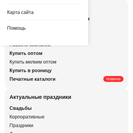
Смотрите также
Карта сайта
Все действующие акции и скидки
Все новинки каталога
Помощь
Гелий и оборудование
Новости компании
Купить оптом
Купить мелким оптом
Купить в розницу
Печатные каталоги
Новинка
Актуальные праздники
Свадьбы
Корпоративные
Праздники