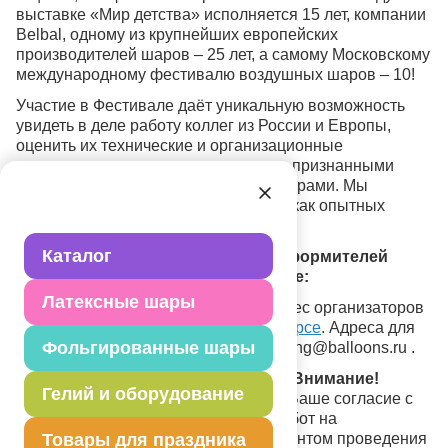
выставке «Мир детства» исполняется 15 лет, компании
Belbal, одному из крупнейших европейских
производителей шаров – 25 лет, а самому Московскому
международному фестивалю воздушных шаров – 10!
Участие в Фестивале даёт уникальную возможность
увидеть в деле работу коллег из России и Европы,
оценить их технические и организационные
возможности, завязать знакомство с признанными
лидерами индустрии оформления шарами. Мы
приглашаем к участию в фестивале, как опытных
конкурсантов, так и новичков.
Каталог
Как принять участие в конкурсе оформителей
воздушными шарами на фестивале:
Латексные шары
1. Заполнить и прислать в адрес организаторов
фестиваля
Заявку на участие в конкурсе
. Адреса для
Фольгированные шары
заявок:
vladimir@sharik.ru или marketing@balloons.ru .
Заявки принимаются до 30.09.2009.
Внимание!
Гелий и оборудование
Заполненная Вами заявка означает Ваше согласие с
«Системой судейства конкурсных работ на
Товары для праздника
Фестивале». Ознакомиться с регламентом проведения