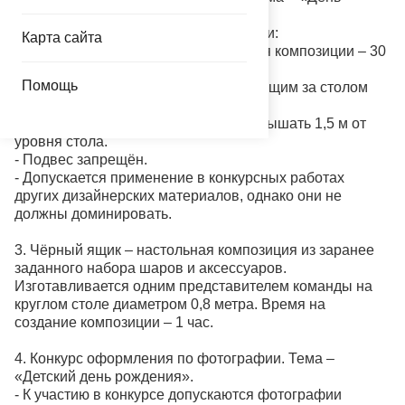
святого Валентина».
Особые требования в этой номинации:
Карта сайта
- Ограничение по площади основания композиции – 30
х 30 см.
Помощь
- Композиция не должна мешать сидящим за столом
видеть друг друга.
- Высота композиции не должна превышать 1,5 м от
уровня стола.
- Подвес запрещён.
- Допускается применение в конкурсных работах
других дизайнерских материалов, однако они не
должны доминировать.
3. Чёрный ящик – настольная композиция из заранее
заданного набора шаров и аксессуаров.
Изготавливается одним представителем команды на
круглом столе диаметром 0,8 метра. Время на
создание композиции – 1 час.
4. Конкурс оформления по фотографии. Тема –
«Детский день рождения».
- К участию в конкурсе допускаются фотографии