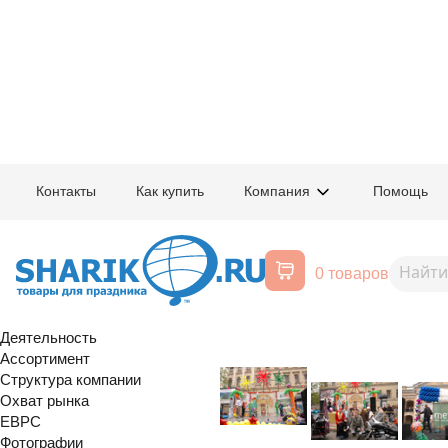
Главная
/
Компания
/
Фестивали
Контакты
Как купить
Компания
Помощь
Фестиваль 2006. Фото.
0 товаров
О компании
История создания
Деятельность
Ассортимент
Структура компании
Охват рынка
EBPC
Фотографии