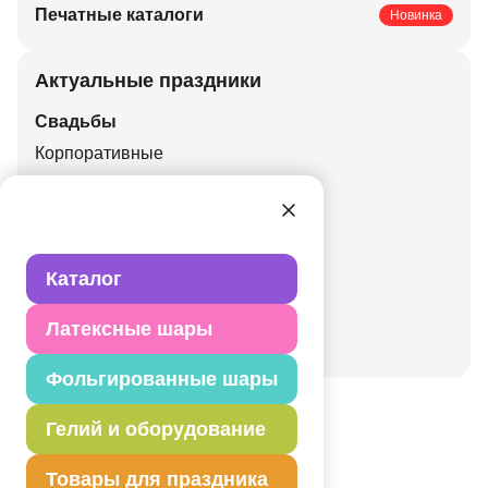
Печатные каталоги
Новинка
Актуальные праздники
Свадьбы
Корпоративные
Праздники
День рождения
Детский праздник
Каталог
Валентинов день
День города
Латексные шары
Новый год
Фольгированные шары
Гелий и оборудование
Наши поставщики
Товары для праздника