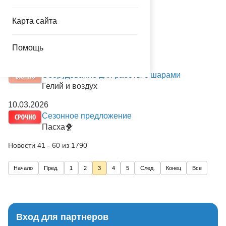
Изменение цен
Карта сайта
16.03.2026
Сезонное предложение
День космонавтики 🚀
Помощь
12.03.2026
Оборудование для работы с шарами
Гелий и воздух
10.03.2026
Сезонное предложение
Пасха🐥
Новости 41 - 60 из 1790
Начало
Пред.
1
2
3
4
5
След.
Конец
Все
Вход для партнеров