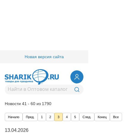
Новая версия сайта
Главная
/
Компания
/
Новости
Новости компании
Год:
Новости 41 - 60 из 1790
Начало
Пред.
1
2
3
4
5
След.
Конец
Все
13.04.2026