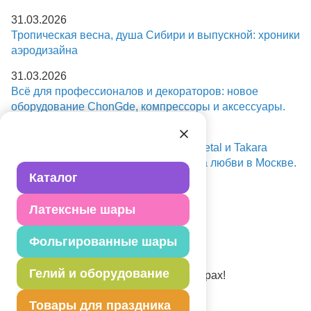
31.03.2026
Тропическая весна, душа Сибири и выпускной: хроники
аэродизайна
31.03.2026
Всё для профессионалов и декораторов: новое
оборудование ChonGde, компрессоры и аксессуары.
31.03.2026
Глобальный масштаб: новинки Flexmetal и Takara
Kosan, фестивали в Тюмени и лавина любви в Москве.
Каталог
31.03.2026
Доктор Динозавров
Латексные шары
На 30% снижается цена
Фольгированные шары
30.03.2026
Belbal - новые цвета шаров
Гелий и оборудование
13 новых цветов в 4-х размерах!
26.03.2026
Товары для праздника