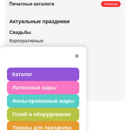
Печатные каталоги
Новинка
Актуальные праздники
Свадьбы
Корпоративные
Праздники
День рождения
Детский праздник
Каталог
Валентинов день
День города
Латексные шары
Новый год
Фольгированные шары
Гелий и оборудование
Наши поставщики
Товары для праздника