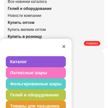
Все новинки каталога
Гелий и оборудование
Новости компании
Купить оптом
Купить мелким оптом
Купить в розницу
Печатные каталоги
Новинка
Актуальные праздники
Каталог
Свадьбы
Латексные шары
Корпоративные
Праздники
Фольгированные шары
День рождения
Гелий и оборудование
Детский праздник
Валентинов день
Товары для праздника