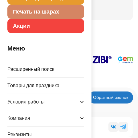
День города
Новый год
Печать на шарах
Акции
Наши поставщики
Меню
Расширенный поиск
Товары для праздника
Обратный звонок
Условия работы
Компания
Мы в социальных сетях
Реквизиты