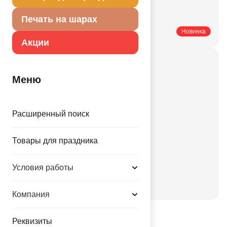
Купить мелким оптом
Купить в розницу
Печать на шарах
Печатные каталоги
Новинка
Акции
Актуальные праздники
Меню
Свадьбы
Корпоративные
Праздники
Расширенный поиск
День рождения
Детский праздник
Товары для праздника
Валентинов день
Условия работы
День города
Новый год
Компания
Реквизиты