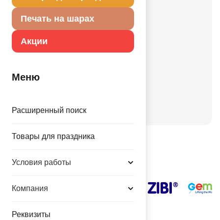
Свадьбы
Печать на шарах
Корпоративные
Праздники
Акции
День рождения
Детский праздник
Меню
Валентинов день
День города
Новый год
Расширенный поиск
Товары для праздника
Наши поставщики
Условия работы
Компания
Реквизиты