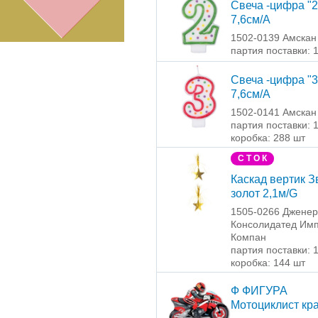
Свеча -цифра "2
7,6см/A
1502-0139 Амскан
партия поставки: 
Свеча -цифра "3
7,6см/A
1502-0141 Амскан
партия поставки: 
коробка: 288 шт
С Т О К
Каскад вертик 
золот 2,1м/G
1505-0266 Джене
Консолидатед Имп
Компан
партия поставки: 
коробка: 144 шт
Ф ФИГУРА
Мотоциклист кр