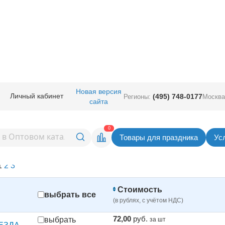
я
Новая версия
Личный кабинет
(495) 748-0177
Регионы:
Москва
евраля | купить оптом – лучши
сайта
0
Товары для праздника
Ус
списком
картинками
1
2
3
Стоимость
выбрать все
(в рублях, с учётом НДС)
72,00
руб.
выбрать
за шт