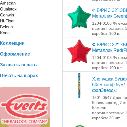
Amscan
Qualatex
Ф Б/РИС 32" З
Conwin
Металлик Green
Hi-Float
1204-0106 Флексм
Belcan
партия поставки: 
Koda
коробка: 100 шт
Коллекции
Ф Б/РИС 32" З
Металлик Red(F
Оформление
1204-0108 Флексм
партия поставки: 
Заказать печать
коробка: 100 шт
Печать на шарах
Хлопушка Бумф
60см конф бум/
фолЗвезды
1501-0547 Джене
Консолидатед Имп
Компан
партия поставки: 
коробка: 36 шт