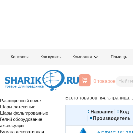
Главная
/
Товары для праздника
/
Праздничная продукция на 23 феврал
Контакты
Как купить
Компания
Помощь
Праздничная продукция на 23 ф
0 товаров
Отключить изображения
Воздушные шары, все для
Товаров на страницу:
40
60
80
праздника
Всего товаров:
84
. Страница:
Расширенный поиск
Шары латексные
Название
Код
Шары фольгированные
Производитель
Гелий оборудование
аксессуары
Бумага декоративная