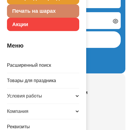
Печать на шарах
Пароль
Акции
Авторизоваться
Меню
Забыли пароль?
Регистрация нового партнера
Расширенный поиск
Товары для праздника
Смотрите также
Все действующие акции и скидки
Условия работы
Все новинки каталога
Гелий и оборудование
Компания
Новости компании
Купить оптом
Реквизиты